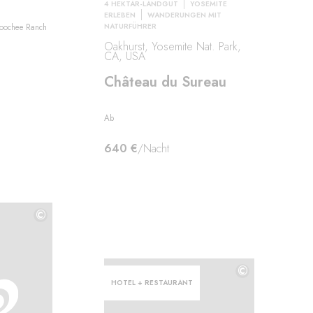
4 HEKTAR-LANDGUT
YOSEMITE
ERLEBEN
WANDERUNGEN MIT
NATURFÜHRER
loochee Ranch
Oakhurst, Yosemite Nat. Park,
CA, USA
Château du Sureau
Ab
640 €
/Nacht
©
©
©
HOTEL + RESTAURANT