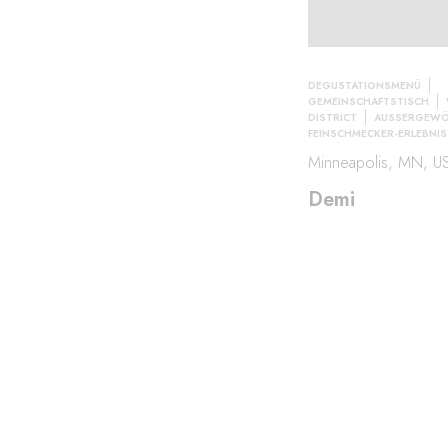
DEGUSTATIONSMENÜ
GEMEINSCHAFTSTISCH
DISTRICT
AUSSERGEWÖ
FEINSCHMECKER-ERLEBNIS
Minneapolis, MN, U
Demi