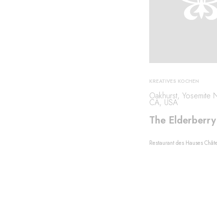
KREATIVES KOCHEN
Oakhurst, Yosemite N
CA, USA
The Elderberr
e
Restaurant des Hauses Chât
rien·