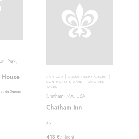
at. Park,
y House
CAPE COD
ROMANTISCHE AUSZEIT
LIGHTHOUSE-STRAND
FANG DES
TAGES
eau du Sureau
Chatham, MA, USA
Chatham Inn
Ab
418 €
/Nacht