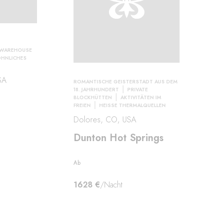
WAREHOUSE
HNLICHES
SA
ROMANTISCHE GEISTERSTADT AUS DEM
18. JAHRHUNDERT
PRIVATE
BLOCKHÜTTEN
AKTIVITÄTEN IM
FREIEN
HEISSE THERMALQUELLEN
Dolores, CO, USA
Dunton Hot Springs
Ab
1628 €
/Nacht