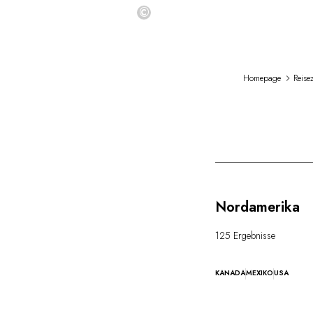
©
Homepage
Reisez
Nordamerika
125 Ergebnisse
KANADA
MEXIKO
USA