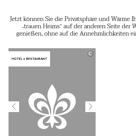
Jetzt können Sie die Privatsphäre und Wärme I
„trauen Heims“ auf der anderen Seite der 
genießen, ohne auf die Annehmlichkeiten ei
Hotels sowie die Vorteile von Service
exklusiven Erlebnissen verzichten zu müs
©
Diese Residenzen, Strandhäuser, Cotta
HOTEL + RESTAURANT
Ranches, Cabañas, Chalets und ande
unabhängigen Häuser strahlen einen Sinn
raffinierte Gastfreundschaft aus. Genießen Sie
Küche von Chefköchen, den Service von Butl
und Spa-Behandlungen, die Ihnen jederzeit
Verfügung stehen – wann immer Sie es wünsch