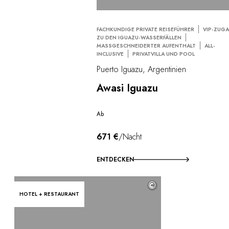
FACHKUNDIGE PRIVATE REISEFÜHRER
VIP-ZUG
ZU DEN IGUAZU-WASSERFÄLLEN
MASSGESCHNEIDERTER AUFENTHALT
ALL-
INCLUSIVE
PRIVATVILLA UND POOL
Puerto Iguazu, Argentinien
Awasi Iguazu
Ab
671 €
/Nacht
ENTDECKEN
©
HOTEL + RESTAURANT