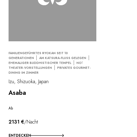
FAMILIENGEFÜHRTES RYOKAN SEIT 10
GENERATIONEN
AM KATSURA-FLUSS GELEGEN
EHEMALIGER BUDDHISTISCHER TEMPEL
NŌ-
THEATER-VORSTELLUNGEN
PRIVATES GOURMET-
DINING IM ZIMMER
Izu, Shizuoka, Japan
Asaba
Ab
2131 €
/Nacht
ENTDECKEN