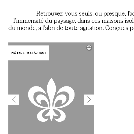
Vous avez une question ?
MAGAZINE
Retrouvez-vous seuls, ou presque, fa
NOS ENGAGEMENTS
l’immensité du paysage, dans ces maisons iso
du monde, à l’abri de toute agitation. Conçues 
se fondre parfaitement dans leur environnemen
en préserver l’harmonie et la tranquillité, e
©
constituent des cocons élégants où reprendre
HÔTEL + RESTAURANT
souffle, et apaiser son esp