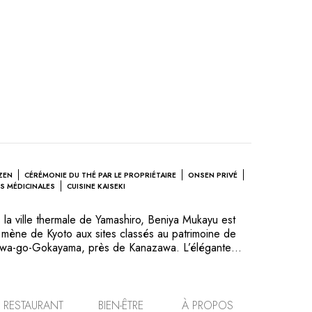
ZEN
CÉRÉMONIE DU THÉ PAR LE PROPRIÉTAIRE
ONSEN PRIVÉ
S MÉDICINALES
CUISINE KAISEKI
la ville thermale de Yamashiro, Beniya Mukayu est
ui mène de Kyoto aux sites classés au patrimoine de
kawa-go-Gokayama, près de Kanazawa. L’élégante
el souligne les contrastes entre les lumières, les
urs neutres. Chaque chambre a son propre bain
de en plein air et une vue splendide sur un
aponais. Cérémonie du thé traditionnelle célébrée par
RESTAURANT
BIEN-ÊTRE
À PROPOS