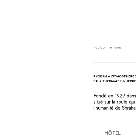
785 Commentaires
RYOKAN À L'ATMOSPHÈRE 
EAUX THERMALES & HERBE
Fondé en 1929 dans 
situé sur la route q
l’humanité de Shra
architecture de l’hôt
ombres et les coule
d’eau de source chau
authentique jardin j
HÔTEL