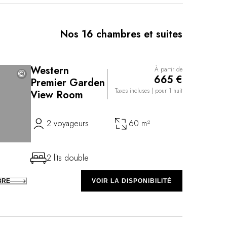
cellente cuisine kaiseki dans le style kaga, servie sur
anales contribuent à faire de Beniya Mukayu un
Nos 16 chambres et suites
Western
À partir de
©
©
665 €
Premier Garden
Taxes incluses
| pour 1 nuit
View Room
2 voyageurs
60 m²
2 lits double
BRE
VOIR LA DISPONIBILITÉ