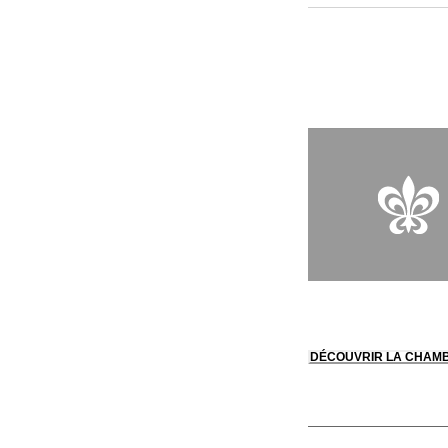
le propriétaire et ex
des céramiques artis
havre de paix.
DÉCOUVRIR LA CHAM