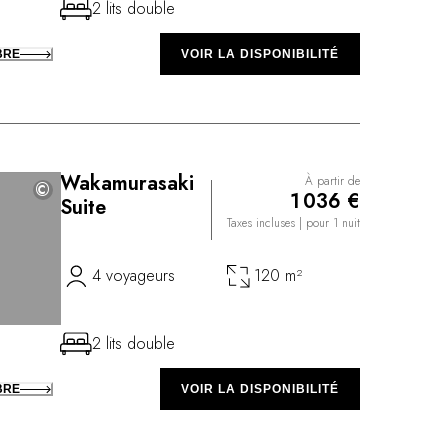
2 lits double
BRE
VOIR LA DISPONIBILITÉ
Wakamurasaki
À partir de
©
©
1 036 €
Suite
Taxes incluses
| pour 1 nuit
4 voyageurs
120 m²
2 lits double
BRE
VOIR LA DISPONIBILITÉ