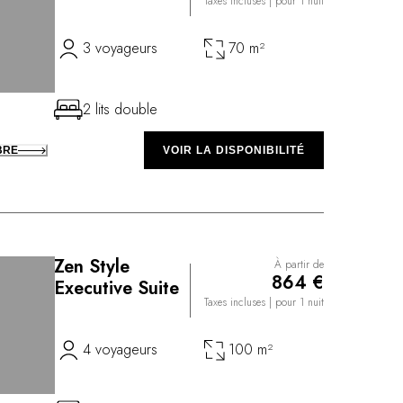
Taxes incluses
| pour 1 nuit
3 voyageurs
70 m²
2 lits double
BRE
VOIR LA DISPONIBILITÉ
Zen Style
À partir de
864 €
Executive Suite
Taxes incluses
| pour 1 nuit
4 voyageurs
100 m²