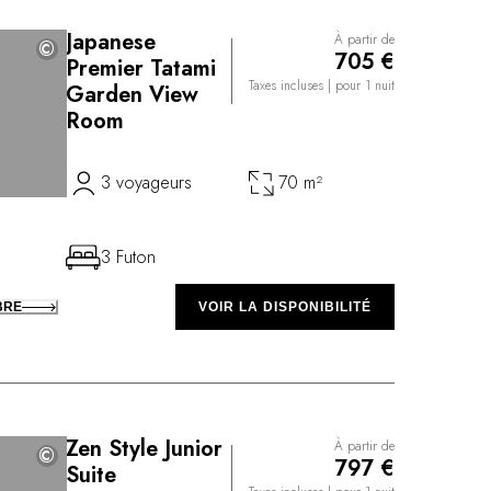
Japanese
À partir de
©
©
705 €
Premier Tatami
Taxes incluses
| pour 1 nuit
Garden View
Room
3 voyageurs
70 m²
3 Futon
BRE
VOIR LA DISPONIBILITÉ
Zen Style Junior
À partir de
©
©
797 €
Suite