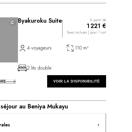
Byakuroku Suite
À partir de
©
©
1 221 €
Taxes incluses
| pour 1 nuit
4 voyageurs
110 m²
2 lits double
BRE
VOIR LA DISPONIBILITÉ
 séjour au Beniya Mukayu
rales