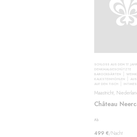
SCHLOSS AUS DEM 17. JA
DENKMALGESCHÜTZTE
BAROCKGÄRTEN
WEINK
KALKSTEINHÖHLEN
AUS
AUF DEN TISCH
INTIMES
Maastricht, Niederla
Château Neerc
Ab
499 €
/Nacht