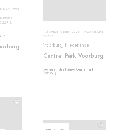
N DEN HAAG
LE
N EINER
LLER &
1 MICHELIN STERN 2025
KLASSISCHE
nde
KÜCHE
Voorburg, Niederlande
oorburg
Central Park Voorburg
Restaurant des Hauses Central Park
Voorburg
©
©
©
RESTAURANT