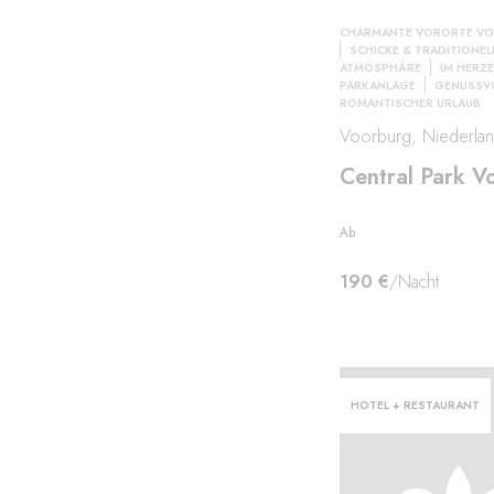
CHARMANTE VORORTE VO
SCHICKE & TRADITIONEL
ATMOSPHÄRE
IM HERZE
PARKANLAGE
GENUSSVO
ROMANTISCHER URLAUB
Voorburg, Niederla
Central Park V
Ab
190 €
/Nacht
HOTEL + RESTAURANT