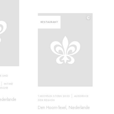
©
RESTAURANT
E UND
INTIME
EICHE
1 MICHELIN STERN 2025
AUSDRUCK
ederlande
DER REGION
Den Hoorn-Texel, Niederlande