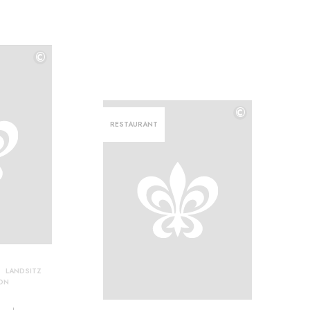
©
©
©
RESTAURANT
LANDSITZ
VON