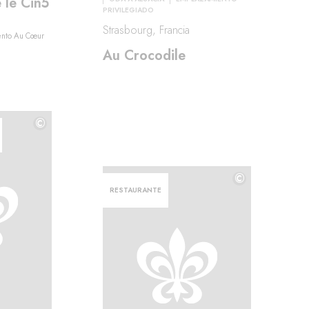
 le Cin5
PRIVILEGIADO
Strasbourg, Francia
iento Au Cœur
Au Crocodile
©
©
©
RESTAURANTE