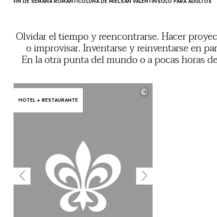
FIN DE SEMANA ROMÁNTICO
LUNA DE MIEL
SAN VALENTÍN
SOLO PARA ADULTOS
Olvidar el tiempo y reencontrarse. Hacer proye
o improvisar. Inventarse y reinventarse en par
En la otra punta del mundo o a pocas horas d
casa, podrá disfrutar en exclusiva de 
establecimientos en los que experime
©
emociones y compartir recuer
HOTEL + RESTAURANTE