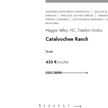
GRANDES MONTAÑAS HUMEANTES
VIDA EN EL
RANCHO
FINCA DE 324 HECTÁREAS
CABAÑA
PIEDRA Y MADERA
ACTIVIDADES MANUALES Y 
MONTAÑA
Maggie Valley, NC, Estados Unidos
Cataloochee Ranch
Desde
433 €
/noche
DESCUBRIR
1
2
3
4
5
6
7