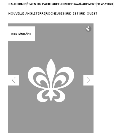
Vous avez une question ?
CALIFORNIE
ÉTATS DU PACIFIQUE
FLORIDE
HAWAÏ
MIDWEST
NEW-YORK
MAGAZINE
NOUVELLE-ANGLETERRE
ROCHEUSES
SUD-EST
SUD-OUEST
NOS ENGAGEMENTS
©
RESTAURANT