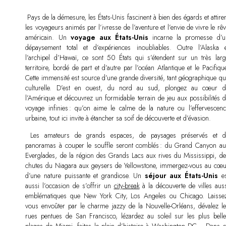
Pays de la démesure, les États-Unis fascinent à bien des égards et attire
les voyageurs animés par l’ivresse de l’aventure et l’envie de vivre le rê
américain. Un
voyage aux États-Unis
incarne la promesse d’u
dépaysement total et d’expériences inoubliables. Outre l’Alaska e
l’archipel d’Hawaï, ce sont 50 États qui s’étendent sur un très larg
territoire, bordé de part et d’autre par l’océan Atlantique et le Pacifiqu
Cette immensité est source d’une grande diversité, tant géographique qu
culturelle. D’est en ouest, du nord au sud, plongez au cœur d
l’Amérique et découvrez un formidable terrain de jeu aux possibilités d
voyage infinies : qu’on aime le calme de la nature ou l’effervescenc
urbaine, tout ici invite à étancher sa soif de découverte et d’évasion.
Les amateurs de grands espaces, de paysages préservés et d
panoramas à couper le souffle seront comblés : du Grand Canyon au
Everglades, de la région des Grands Lacs aux rives du Mississippi, de
chutes du Niagara aux geysers de Yellowstone, immergez-vous au cœu
d’une nature puissante et grandiose. Un
séjour aux États-Unis
es
aussi l’occasion de s’offrir un
city-break
à la découverte de villes auss
emblématiques que New York City, Los Angeles ou Chicago. Laissez
vous envoûter par le charme jazzy de la Nouvelle-Orléans, dévalez le
rues pentues de San Francisco, lézardez au soleil sur les plus belle
plages de Miami, faites le plein d’histoire à Washington DC… Dans c