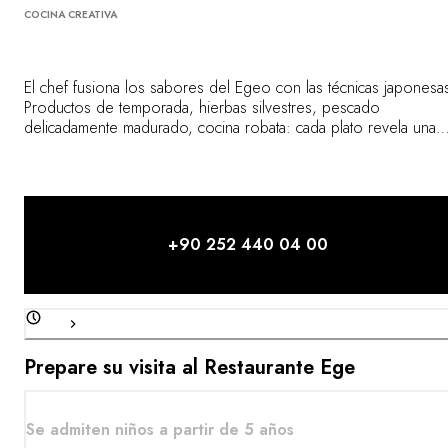
COCINA CREATIVA
El chef fusiona los sabores del Egeo con las técnicas japonesa
Productos de temporada, hierbas silvestres, pescado
delicadamente madurado, cocina robata: cada plato revela una
armonía llena de sutilidad e inventiva. Comer en Ege es una
experiencia exquisita, modelada por el mar y el sol.
+90 252 440 04 00
Prepare su visita al Restaurante Ege
Se admiten niños a partir de 5 años