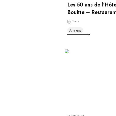
Les 50 ans de l'Hôt
Bouitte – Restauran
Maxime Meilleur
2 min
A la une
18 JUIN 2026