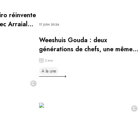
iro réinvente
ec Arraial
17 JUIN 2026
Weeshuis Gouda : deux
générations de chefs, une même
vision
2 min
A la une
©
©