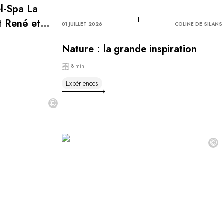
el-Spa La
t René et
01 JUILLET 2026
COLINE DE SILANS
Nature : la grande inspiration
8 min
Expériences
©
©