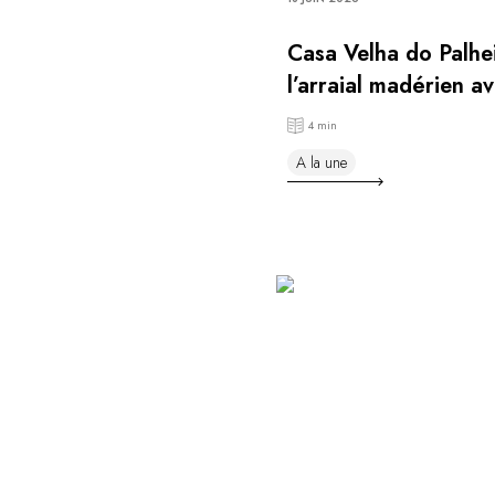
Casa Velha do Palhe
l’arraial madérien av
Gourmet 2026
4 min
A la une