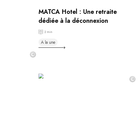
MATCA Hotel : Une retraite
dédiée à la déconnexion
2 min
A la une
©
©