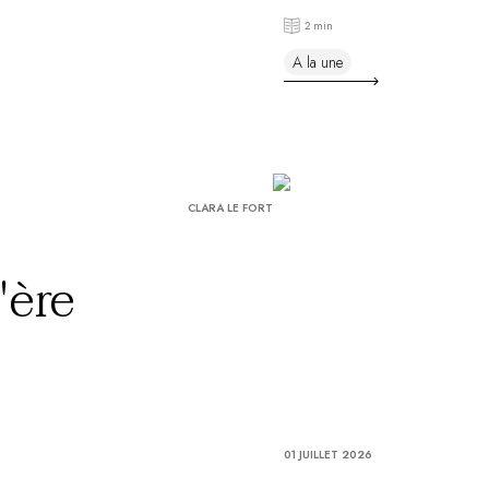
Sud
2 min
A la une
CLARA LE FORT
'ère
01 JUILLET 2026