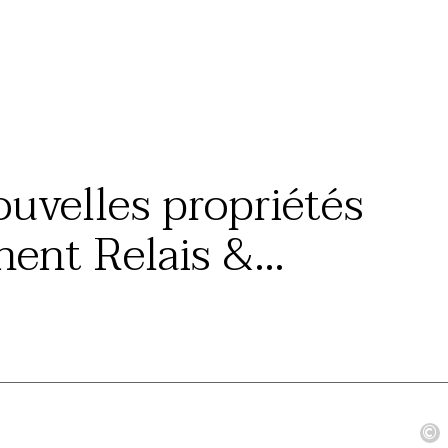
ouvelles propriétés
gnent Relais &
aux
©