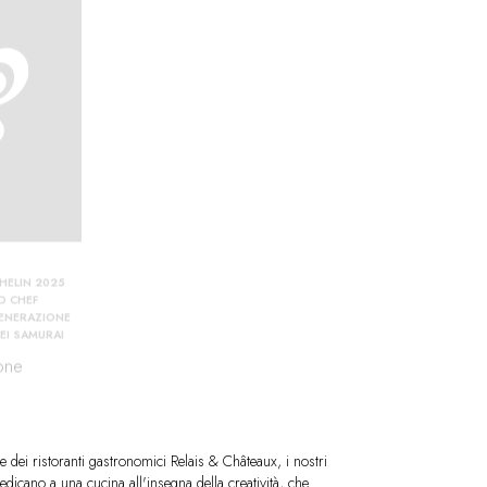
CHELIN 2025
O CHEF
ENERAZIONE
EI SAMURAI
one
ne dei ristoranti gastronomici Relais & Châteaux, i nostri
dedicano a una cucina all'insegna della creatività, che