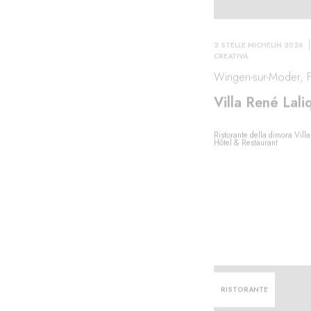
2 STELLE MICHELIN 2026
CREATIVA
Wingen-sur-Moder, F
Villa René Lali
Ristorante della dimora Villa
Hôtel & Restaurant
RISTORANTE