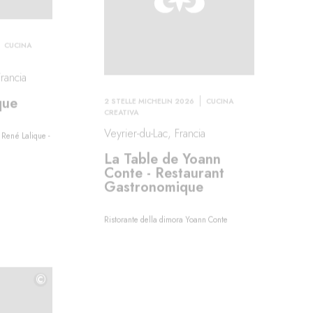
CUCINA
rancia
que
2 STELLE MICHELIN 2026
CUCINA
CREATIVA
Veyrier-du-Lac, Francia
 René Lalique -
La Table de Yoann
Conte - Restaurant
Gastronomique
Ristorante della dimora Yoann Conte
©
©