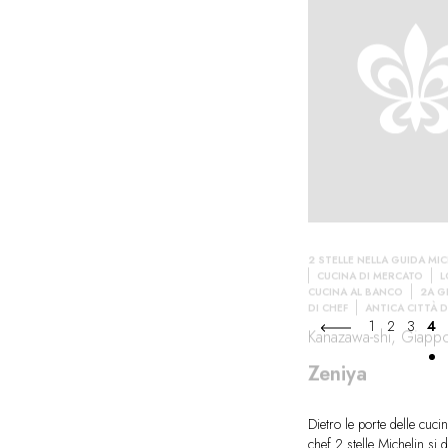
2 STELLE NELLA GUIDA MI
CUCINA DI MERCATO
L
CUCINA AL BANCO
2A G
DI CHEF
ANTICA CITTÀ D
1
2
3
4
Kanazawa-shi, Giapp
Zeniya
Dietro le porte delle cuci
chef 2 stelle Michelin si 