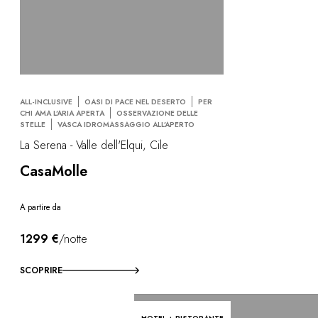
ALL-INCLUSIVE
OASI DI PACE NEL DESERTO
PER
CHI AMA L’ARIA APERTA
OSSERVAZIONE DELLE
STELLE
VASCA IDROMASSAGGIO ALL’APERTO
La Serena - Valle dell'Elqui, Cile
CasaMolle
A partire da
1299 €
/notte
SCOPRIRE