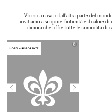
Vicino a casa o dall’altra parte del mondo
invitiamo a scoprire l’intimità e il calore di
dimora che offre tutte le comodità di c
arricchita da servizi alberghieri su misur
esperienze davvero esclusive. Residenz
©
campagna con piscina privata in Toscana, vill
HOTEL + RISTORANTE
sogno sulla Costiera Amalfitana, case al m
chalet di montagna nascosti tra le Alpi nelle
rinomate stazioni sciistiche: luoghi priva
indipendenti per una vacanza completame
personalizz