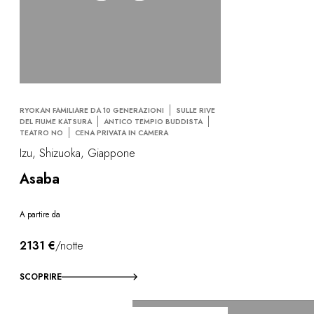
RYOKAN FAMILIARE DA 10 GENERAZIONI
SULLE RIVE
DEL FIUME KATSURA
ANTICO TEMPIO BUDDISTA
TEATRO NO
CENA PRIVATA IN CAMERA
Izu, Shizuoka, Giappone
Asaba
A partire da
2131 €
/notte
SCOPRIRE