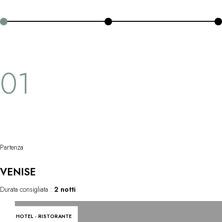
pareti verticali e ai ripidi dirupi delle Dolomiti, paesaggi montani
oggi classificati come patrimonio mondiale dell'umanità...
01
Partenza
VENISE
Durata consigliata :
2 notti
HOTEL - RISTORANTE