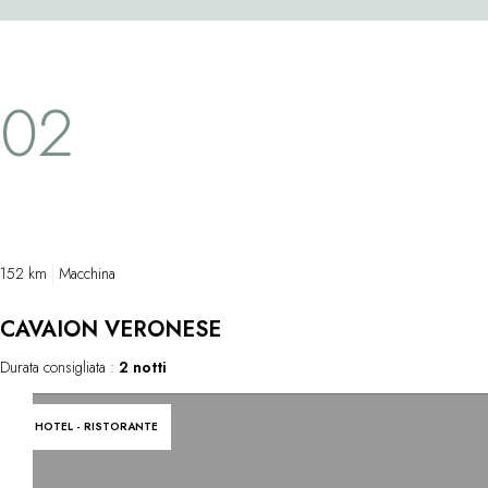
remo lungo quasi 5 metri. Per sapere cosa
contemporanea
si prova, l'associazione Row Venice offre un
loco realizzat
corso introduttivo alla navigazione su una
rispondono a
02
Voga alla veneta, la tradizionale imbarcazione
maestri dell'
veneziana rappresentata nei dipinti del
Cy Twombly, T
Carpaccio e del Canaletto.
e Youssef Na
152 km
Macchina
CAVAION VERONESE
Durata consigliata :
2 notti
HOTEL - RISTORANTE