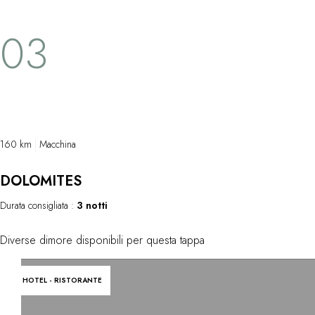
medievali. Palme, cipressi e olivi dominano
segreti della
03
le colline. Nei piccoli porti della costa
snocciolatura 
meridionale si possono noleggiare barche a
vela o barche a motore.
160 km
Macchina
DOLOMITES
Durata consigliata :
3 notti
Diverse dimore disponibili per questa tappa
HOTEL - RISTORANTE