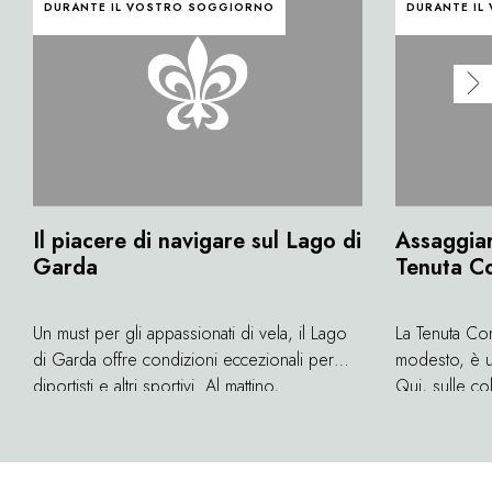
DURANTE IL VOSTRO SOGGIORNO
DURANTE IL
Il piacere di navigare sul Lago di
Assaggiare
Garda
Tenuta Co
Un must per gli appassionati di vela, il Lago
La Tenuta Co
di Garda offre condizioni eccezionali per
modesto, è u
diportisti e altri sportivi. Al mattino,
Qui, sulle co
approfittiamo del Peler, il vento del nord; nel
il delizioso 
pomeriggio, siamo spinti dall'Ora, il vento
tenuta, gestita
del sud. Sfidando le onde, si possono
1552, permett
indovinare i palazzi, i monasteri e i castelli
processo di 