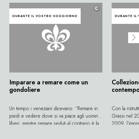
©
DURANTE IL VOSTRO SOGGIORNO
DURANTE IL
Imparare a remare come un
Collezione
gondoliere
contempo
Un tempo i veneziani dicevano: “Remare in
Con la ristrut
piedi e vedere dove si va piace agli uomini
Grassi nel 2
liberi, mentre remare seduti al contrario è la
2009, l'impr
sorte degli schiavi”. Ma non è poi così
Pinault ha cr
semplice avanzare sull'acqua spingendo un
le sue ricche 