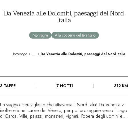
In riva al mare
Da Venezia alle Dolomiti, paesaggi del Nord
City breaks
Italia
Soggiorno in un castello
Esperienze enologiche
Attività
Montagna
Alla scoperta del territorio
All-inclusive
Ville e dimore private
Camere d'eccezione
...
Homepage
Da Venezia alle Dolomiti, paesaggi del Nord Italia
Celebrazioni
Seminari aziendali
COFANETTI REGALO
Cofanetti regalo
3 TAPPE
7 NOTTI
312 KM
Buoni regalo
Regali aziendali
Ho un cofanetto
Un viaggio meraviglioso che attraversa il Nord Italia! Da Venezia vi
FAQ
inoltrerete nel cuore del Veneto, per poi proseguire verso il Lago
RISTORANTI
di Garda. Ville, palazzi, monasteri, vigneti: l'opera degli uomini e
I NOSTRI IMPEGNI
gli splendori della natura. Il divertimento all'aperto e le scoperte
culturali si intrecciano. Un viaggio eccezionale che conduce alle