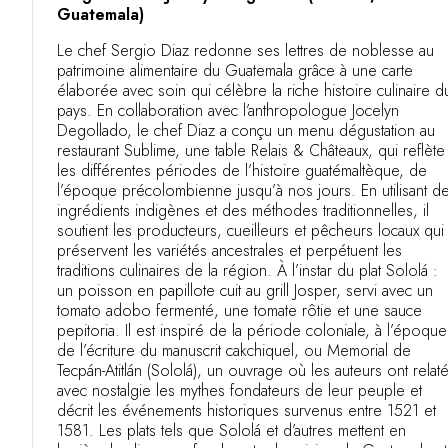
Guatemala)
Le chef Sergio Diaz redonne ses lettres de noblesse au
patrimoine alimentaire du Guatemala grâce à une carte
élaborée avec soin qui célèbre la riche histoire culinaire d
pays. En collaboration avec l’anthropologue Jocelyn
Degollado, le chef Diaz a conçu un menu dégustation au
restaurant Sublime, une table Relais & Châteaux, qui reflète
les différentes périodes de l’histoire guatémaltèque, de
l’époque précolombienne jusqu’à nos jours. En utilisant d
ingrédients indigènes et des méthodes traditionnelles, il
soutient les producteurs, cueilleurs et pêcheurs locaux qui
préservent les variétés ancestrales et perpétuent les
traditions culinaires de la région. À l’instar du plat Sololá :
un poisson en papillote cuit au grill Josper, servi avec un
tomato adobo fermenté, une tomate rôtie et une sauce
pepitoria. Il est inspiré de la période coloniale, à l’époque
de l’écriture du manuscrit cakchiquel, ou Memorial de
Tecpán-Atitlán (Sololá), un ouvrage où les auteurs ont relat
avec nostalgie les mythes fondateurs de leur peuple et
décrit les événements historiques survenus entre 1521 et
1581. Les plats tels que Sololá et d’autres mettent en