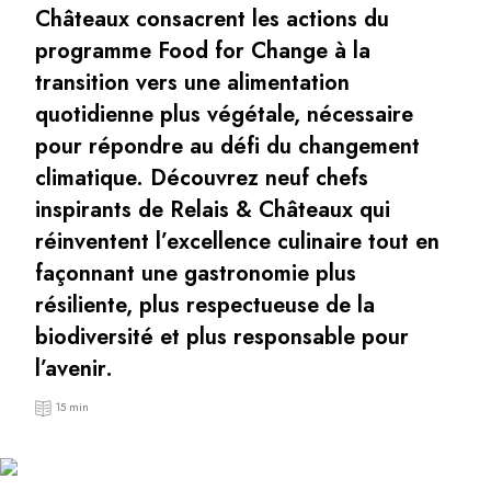
Châteaux consacrent les actions du
Au bord de l'eau
City break
programme Food for Change à la
Au château
transition vers une alimentation
Séjours œnologiques
quotidienne plus végétale, nécessaire
Activités
pour répondre au défi du changement
All-inclusive
climatique. Découvrez neuf chefs
Villas et maisons de vacances
Chambres d'exception
inspirants de Relais & Châteaux qui
Célébrations
réinventent l’excellence culinaire tout en
Groupes & séminaires
façonnant une gastronomie plus
RESTAURANTS
résiliente, plus respectueuse de la
COFFRETS CADEAUX
biodiversité et plus responsable pour
Toute la gamme Coffrets Cadeaux
Chèques cadeaux
l’avenir.
Cadeau commun
15 min
Cadeaux d'entreprise
Boutique Parisienne
Utiliser mon coffret ou mon chèque