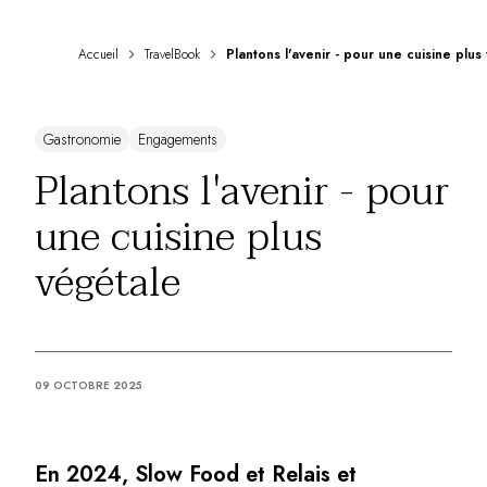
DESTINATIONS
Afrique & Océan Indien
Accueil
TravelBook
Amérique Centrale & du Sud
Amérique du Nord
Asie
Gastronomie
Engagements
Europe
Les Caraïbes
Plantons l'avenir - pour
Moyen-Orient & Egypte
une cuisine plus
Océanie
Tous nos hôtels et restaurants
végétale
ITINÉRAIRES
INSPIRATIONS
Nouveaux hôtels & restaurants
À deux
En famille
09 OCTOBRE 2025
Restaurants
Spa & bien-être
Proche de la nature
En 2024, Slow Food et Relais et
À la montagne