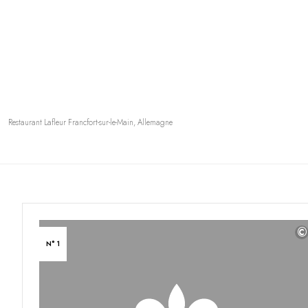
Restaurant Lafleur Francfort-sur-le-Main, Allemagne
©
N° 1