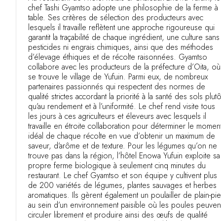
chef Tashi Gyamtso adopte une philosophie de la ferme à 
table. Ses critères de sélection des producteurs avec
lesquels il travaille reflètent une approche rigoureuse qui
garantit la traçabilité de chaque ingrédient, une culture sans
pesticides ni engrais chimiques, ainsi que des méthodes
d’élevage éthiques et de récolte raisonnées. Gyamtso
collabore avec les producteurs de la préfecture d’Oita, où
se trouve le village de Yufuin. Parmi eux, de nombreux
partenaires passionnés qui respectent des normes de
qualité strictes accordant la priorité à la santé des sols plutô
qu’au rendement et à l’uniformité. Le chef rend visite tous
les jours à ces agriculteurs et éleveurs avec lesquels il
travaille en étroite collaboration pour déterminer le momen
idéal de chaque récolte en vue d’obtenir un maximum de
saveur, d’arôme et de texture. Pour les légumes qu’on ne
trouve pas dans la région, l’hôtel Enowa Yufuin exploite sa
propre ferme biologique à seulement cinq minutes du
restaurant. Le chef Gyamtso et son équipe y cultivent plus
de 200 variétés de légumes, plantes sauvages et herbes
aromatiques. Ils gèrent également un poulailler de plain-pi
au sein d’un environnement paisible où les poules peuven
circuler librement et produire ainsi des œufs de qualité