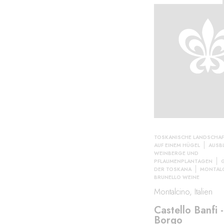
TOSKANISCHE LANDSCHA
AUF EINEM HÜGEL
AUSBL
WEINBERGE UND
PFLAUMENPLANTAGEN
DER TOSKANA
MONTALC
BRUNELLO WEINE
Montalcino, Italien
Castello Banfi - 
Borgo