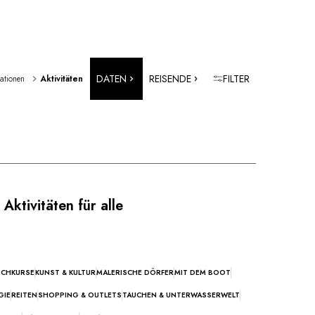
DATEN
REISENDE
FILTER
rationen 
Aktivitäten
Aktivitäten für alle
CHKURSE
KUNST & KULTUR
MALERISCHE DÖRFER
MIT DEM BOOT
GIE
REITEN
SHOPPING & OUTLETS
TAUCHEN & UNTERWASSERWELT