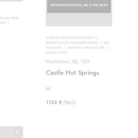
WIEDERERÖFFNUNG AM 11/08/2026
ES AM MEER
ORT
OASE IN DER SONORA-WÜSTE
REFUGIUM DES WOHLBEFINDENS
ALL-
INCLUSIVE
FARM-TO-TABLE-KÜCHE
ADULTS ONLY
Morristown, AZ, USA
Castle Hot Springs
Ab
1154 €
/Nacht
©
©