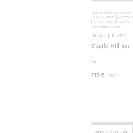
HEERENHAUS AUS DEM 19.
JAHRHUNDERT
COTTAG
GILDED AGE VON NEWP
HUMMERRÖLLCHEN
Newport, RI, USA
lten
Castle Hill Inn
Ab
719 €
/Nacht
HOTEL + RESTAURANT