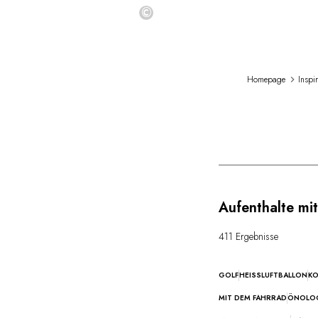
©
Homepage
Inspi
Aufenthalte mit 
411 Ergebnisse
GOLF
HEISSLUFTBALLON
KO
MIT DEM FAHRRAD
ÖNOLO