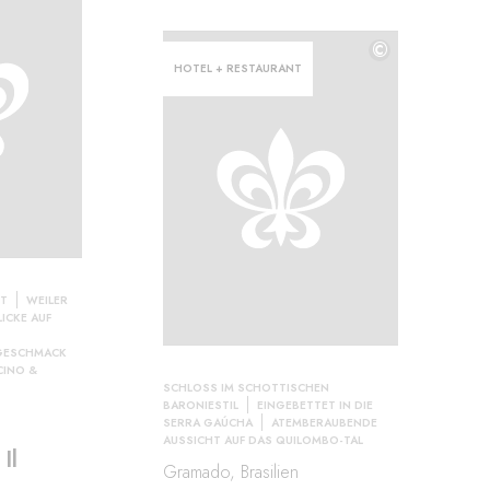
©
HOTEL + RESTAURANT
FT
WEILER
ICKE AUF
GESCHMACK
INO &
SCHLOSS IM SCHOTTISCHEN
BARONIESTIL
EINGEBETTET IN DIE
SERRA GAÚCHA
ATEMBERAUBENDE
AUSSICHT AUF DAS QUILOMBO-TAL
Il
Gramado, Brasilien