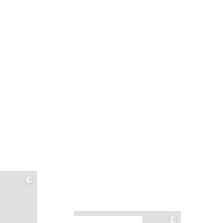
©
©
©