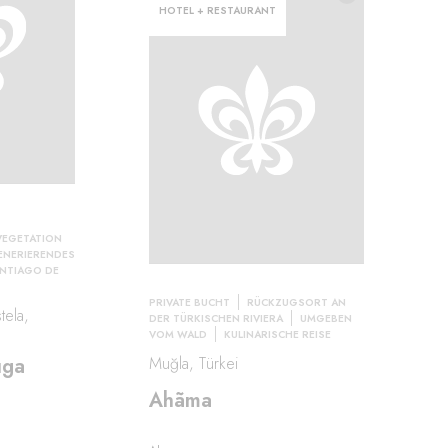
HOTEL + RESTAURANT
VEGETATION
ENERIERENDES
ANTIAGO DE
PRIVATE BUCHT
RÜCKZUGSORT AN
ela,
DER TÜRKISCHEN RIVIERA
UMGEBEN
VOM WALD
KULINARISCHE REISE
uga
Muğla, Türkei
Ahãma