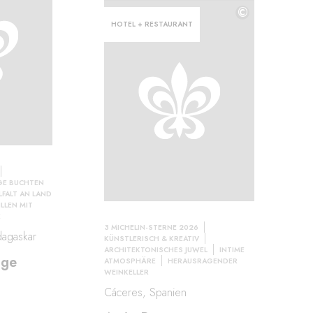
©
HOTEL + RESTAURANT
GE BUCHTEN
LFALT AN LAND
ILLEN MIT
E
3 MICHELIN-STERNE 2026
dagaskar
KÜNSTLERISCH & KREATIV
ARCHITEKTONISCHES JUWEL
INTIME
dge
ATMOSPHÄRE
HERAUSRAGENDER
WEINKELLER
Cáceres, Spanien