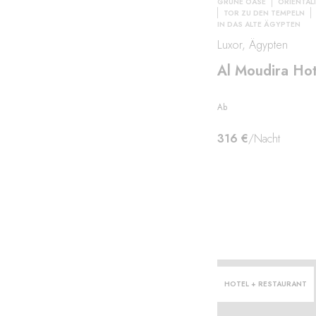
GRÜNE OASE
ORIENTALI
TOR ZU DEN TEMPELN
IN DAS ALTE ÄGYPTEN
Luxor, Ägypten
len
Al Moudira Hot
Ab
316 €
/Nacht
HOTEL + RESTAURANT