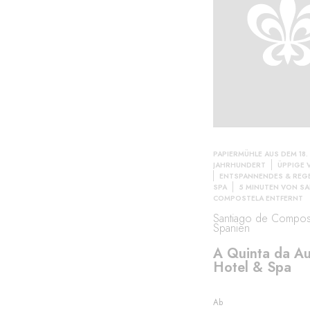
PAPIERMÜHLE AUS DEM 18.
JAHRHUNDERT
ÜPPIGE 
ENTSPANNENDES & REG
SPA
5 MINUTEN VON S
COMPOSTELA ENTFERNT
Santiago de Compost
Spanien
A Quinta da A
Hotel & Spa
Ab