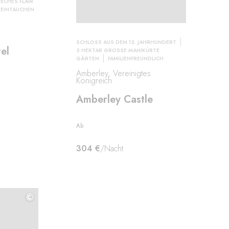
SCHES FLAIR
EINTAUCHEN
SCHLOSS AUS DEM 12. JAHRHUNDERT
el
5 HEKTAR GROSSE MANIKÜRTE G
ÄRTEN
FAMILIENFREUNDLICH
Amberley, Vereinigtes
Königreich
Amberley Castle
Ab
304 €
/Nacht
©
©