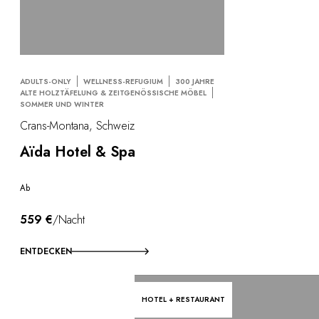
ADULTS-ONLY
WELLNESS-REFUGIUM
300 JAHRE
ALTE HOLZTÄFELUNG & ZEITGENÖSSISCHE MÖBEL
SOMMER UND WINTER
Crans-Montana, Schweiz
Aïda Hotel & Spa
Ab
559 €
/Nacht
ENTDECKEN
HOTEL + RESTAURANT