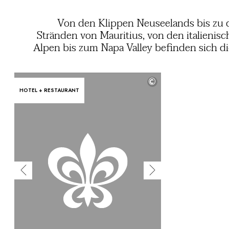
Von den Klippen Neuseelands bis zu 
Stränden von Mauritius, von den italienis
Alpen bis zum Napa Valley befinden sich d
Häuser in unmittelbarer Nähe e
außergewöhnlichen Golfplatzes oder verfü
©
selbst über einen solchen. Optimieren Sie I
HOTEL + RESTAURANT
Golfschwung in einer zauberhaften Umgebu