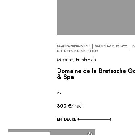
FAMILIENFREUNDLICH
18-LOCH-GOLFPLATZ
P
MIT ALTEM BAUMBESTAND
Missillac, Frankreich
Domaine de la Bretesche Go
& Spa
Ab
300 €
/Nacht
ENTDECKEN
©