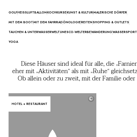
GOLF
HEISSLUFTBALLON
KOCHKURSE
KUNST & KULTUR
MALERISCHE DÖRFER
MIT DEM BOOT
MIT DEM FAHRRAD
ÖNOLOGIE
REITEN
SHOPPING & OUTLETS
TAUCHEN & UNTERWASSERWELT
UNESCO-WELTERBE
WANDERUNG
WASSERSPORT
YOGA
Diese Häuser sind ideal für alle, die „Farnie
eher mit „Aktivitäten“ als mit „Ruhe“ gleichset
Ob allein oder zu zweit, mit der Familie oder
Freunden, hier können Sie Ihren Lieblingss
ausüben, Ihre Kochkünste verfeinern,
©
kulinarische und kulturelle Erbe einer Re
HOTEL + RESTAURANT
entdecken... und viele schöne Erinneru
samme