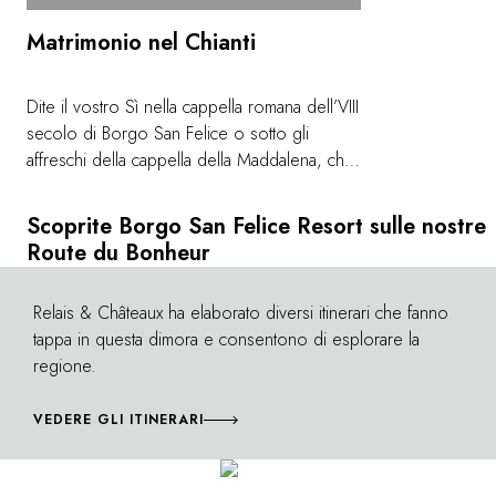
Matrimonio nel Chianti
Dite il vostro Sì nella cappella romana dell’VIII
secolo di Borgo San Felice o sotto gli
affreschi della cappella della Maddalena, che
si affaccia sulla piazza del villaggio. Le
stradine acciottolate, l’antica scuola, il frantoio,
Scoprite Borgo San Felice Resort sulle nostre
... tutto evoca la bellezza della Toscana. Lo
Route du Bonheur
Chef crea menù su misura, il personale si
prende cura di ogni dettaglio ed è possibile
Relais & Châteaux ha elaborato diversi itinerari che fanno
©
prenotare in esclusiva l’intero borgo per
tappa in questa dimora e consentono di esplorare la
ospitare amici e parenti. Tra vigne e dolci
regione.
colline, il giorno più bello della vostra vita
sarà tanto autentico quanto emozionante.
VEDERE GLI ITINERARI