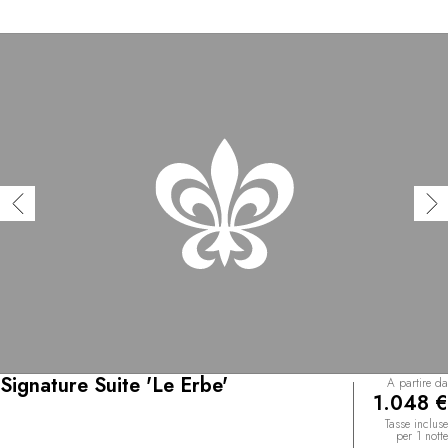
Signature Suite 'Le Erbe'
A partire da
1.048 €
Tasse incluse
per 1 notte