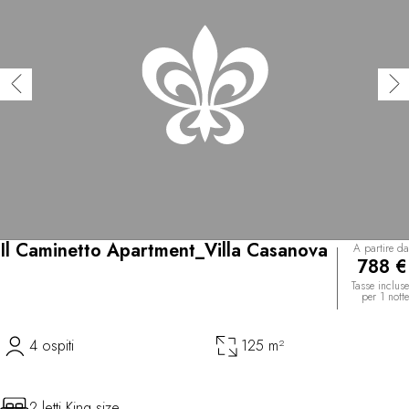
Il Caminetto Apartment_Villa Casanova
A partire da
788 €
Tasse incluse
per 1 notte
4 ospiti
125 m²
2 letti King size