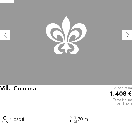
Villa Colonna
A partire da
1.408 €
Tasse incluse
per 1 notte
4 ospiti
70 m²