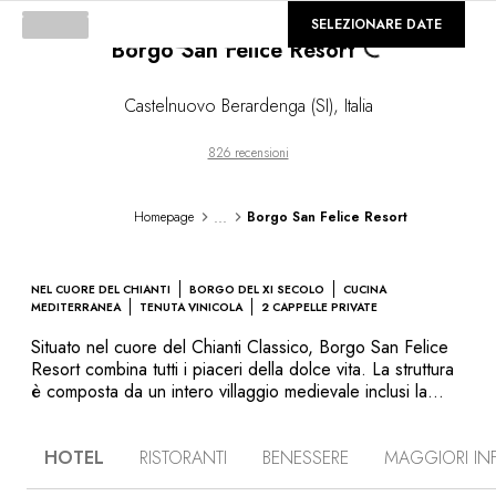
©
GALLERIA
SELEZIONARE DATE
Loading...
Borgo San Felice Resort
Castelnuovo Berardenga (SI)
,
Italia
826 recensioni
...
Homepage
Borgo San Felice Resort
NEL CUORE DEL CHIANTI
BORGO DEL XI SECOLO
CUCINA
MEDITERRANEA
TENUTA VINICOLA
2 CAPPELLE PRIVATE
Situato nel cuore del Chianti Classico, Borgo San Felice
Resort combina tutti i piaceri della dolce vita. La struttura
è composta da un intero villaggio medievale inclusi la
vecchia cappella, l’ampia piscina, le cantine e i vigneti di
proprietà che la circondano. Potrete godervi infiniti
HOTEL
RISTORANTI
BENESSERE
MAGGIORI IN
piaceri: una genuina cucina mediterranea, una
eccezionale cantina e il centro benessere. Percorrere i