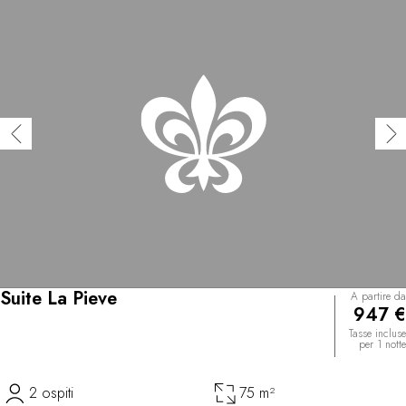
Suite La Pieve
A partire da
947 €
Tasse incluse
per 1 notte
2 ospiti
75 m²