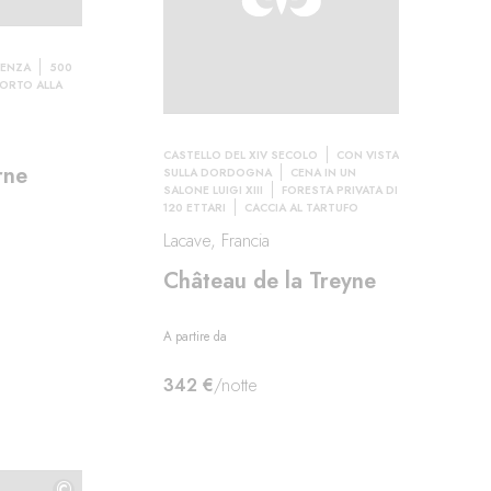
VENZA
500
’ORTO ALLA
CASTELLO DEL XIV SECOLO
CON VISTA
rne
SULLA DORDOGNA
CENA IN UN
SALONE LUIGI XIII
FORESTA PRIVATA DI
120 ETTARI
CACCIA AL TARTUFO
Lacave, Francia
Château de la Treyne
A partire da
342 €
/notte
©
©