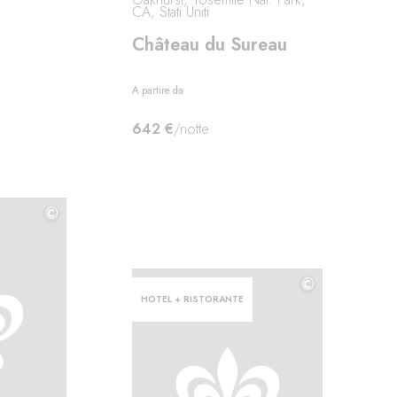
CA, Stati Uniti
Château du Sureau
A partire da
642 €
/notte
©
©
©
HOTEL + RISTORANTE