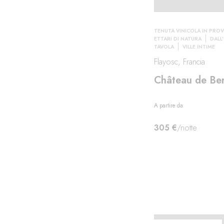
TENUTA VINICOLA IN PRO
ETTARI DI NATURA
DALL
TAVOLA
VILLE INTIME
llità
Flayosc, Francia
Château de Be
A partire da
305 €
/notte