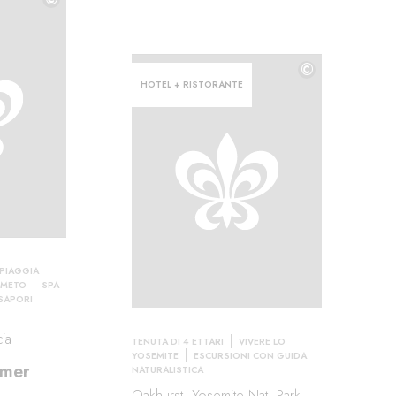
©
HOTEL + RISTORANTE
PIAGGIA
LMETO
SPA
SAPORI
cia
TENUTA DI 4 ETTARI
VIVERE LO
YOSEMITE
ESCURSIONI CON GUIDA
lmer
NATURALISTICA
Oakhurst, Yosemite Nat. Park,