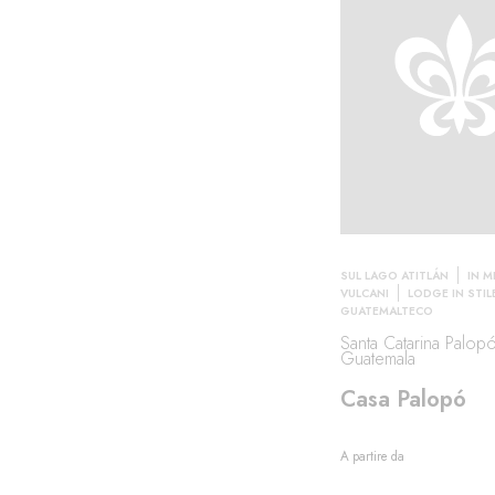
SUL LAGO ATITLÁN
IN M
VULCANI
LODGE IN STIL
GUATEMALTECO
Santa Catarina Palopó
Guatemala
Casa Palopó
A partire da