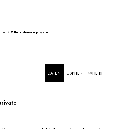
iche
Ville e dimore private
DATE
OSPITE
FILTRI
private