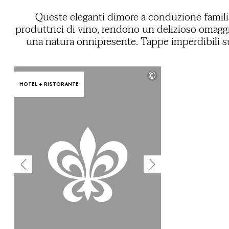
Queste eleganti dimore a conduzione famili
produttrici di vino, rendono un delizioso omagg
una natura onnipresente. Tappe imperdibili s
Strade del vino o lontane dai sentieri batt
conquisteranno gli amanti dell’enoturismo
©
apprezzano sia le degustazioni presso la strut
HOTEL + RISTORANTE
che le interazioni con proprietari appassion