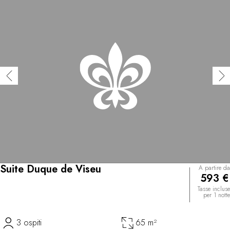
Suite Duque de Viseu
A partire da
593 €
Tasse incluse
per 1 notte
3 ospiti
65 m²