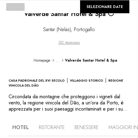
©
GALLERIA
SELEZIONARE DATE
Loading...
Valverde Santar Hotel & Spa
Santar (Nelas)
,
Portogallo
152 recensioni
...
Homepage
Valverde Santar Hotel & Spa
CASA PADRONALE DEL XVI SECOLO
VILLAGGIO STORICO
REGIONE
VINICOLA DEL DÃO
Circondata da montagne che proteggono i vigneti dal
vento, la regione vinicola del Dão, a un’ora da Porto, è
apprezzata per i suoi paesaggi incontaminati e per i suoi
cru d’eccezione. Valverde Santar Hotel & Spa è il luogo
ideale per godere del fascino dell’entroterra portoghese,
HOTEL
RISTORANTE
BENESSERE
MAGGIORI I
in un contesto che celebra l’arte e l’Art de vivre. Situata
nel pittoresco villaggio di Santar, rinomato per le sue