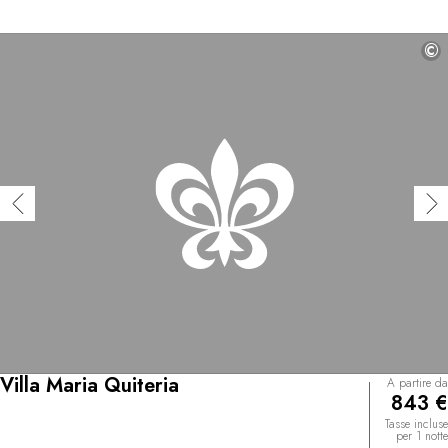
©
Villa Maria Quiteria
A partire da
843 €
Tasse incluse
per 1 notte