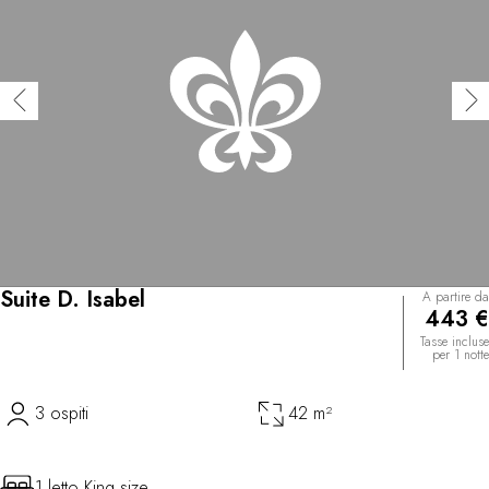
Suite D. Isabel
A partire da
443 €
Tasse incluse
per 1 notte
3 ospiti
42 m²
1 letto King size