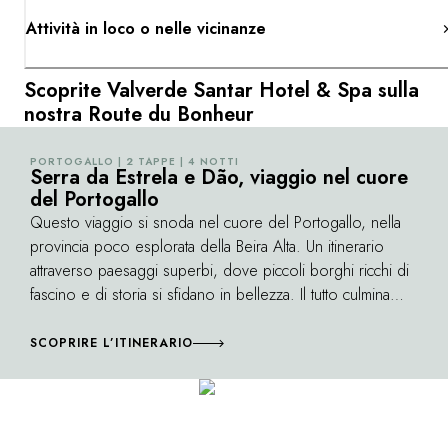
Attività in loco o nelle vicinanze
Scoprite Valverde Santar Hotel & Spa sulla
nostra Route du Bonheur
PORTOGALLO | 2 TAPPE | 4 NOTTI
©
Serra da Estrela e Dão, viaggio nel cuore
del Portogallo
Questo viaggio si snoda nel cuore del Portogallo, nella
provincia poco esplorata della Beira Alta. Un itinerario
attraverso paesaggi superbi, dove piccoli borghi ricchi di
fascino e di storia si sfidano in bellezza. Il tutto culmina
nella scoperta della Serra da Estrela e dei pregiati vini del
Dão.
SCOPRIRE L’ITINERARIO