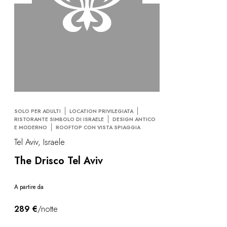
In riva al mare
City breaks
Soggiorno in un castello
Esperienze enologiche
Attività
All-inclusive
Ville e dimore private
Camere d'eccezione
Celebrazioni
SOLO PER ADULTI
LOCATION PRIVILEGIATA
Seminari aziendali
RISTORANTE SIMBOLO DI ISRAELE
DESIGN ANTICO
E MODERNO
ROOFTOP CON VISTA SPIAGGIA
COFANETTI REGALO
Tel Aviv, Israele
Cofanetti regalo
Buoni regalo
The Drisco Tel Aviv
Regali aziendali
Ho un cofanetto
A partire da
FAQ
RISTORANTI
289 €
/notte
I NOSTRI IMPEGNI