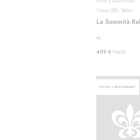
KÜCHE & ATMOSPHÄRE
Ostuni (BR), Italien
La Sommità Rel
en·
Ab
409 €
/Nacht
reifen
HOTEL + RESTAURANT