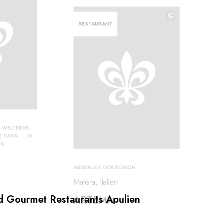
©
RESTAURANT
-WELTERBE-
E SASSI
IN
PA
AUSDRUCK DER REGION
Matera, Italien
d Gourmet Restaurants Apulien
ARTEMA