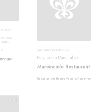
ES ERBE
TTEN VON
HAINEN
lien
AUSDRUCK DER REGION
Polignano a Mare, Italien
errae
Mareincielo Restaurant
Restaurant des Hauses Masseria Auraterrae
©
©