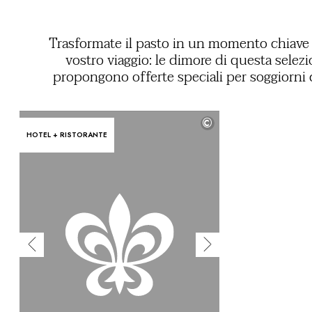
Trasformate il pasto in un momento chiave
vostro viaggio: le dimore di questa selez
propongono offerte speciali per soggiorni
includono un pasto gourmet. Per un’occas
speciale o semplicemente per piacere, scoprite
©
cucina d’eccezione che rende omaggio ai prod
HOTEL + RISTORANTE
locali e al savoir-faire degli C