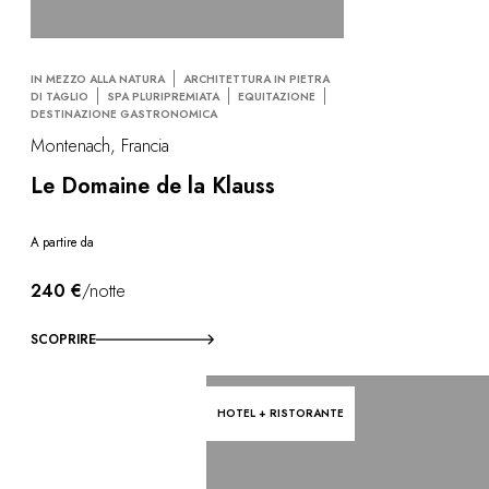
IN MEZZO ALLA NATURA
ARCHITETTURA IN PIETRA
DI TAGLIO
SPA PLURIPREMIATA
EQUITAZIONE
DESTINAZIONE GASTRONOMICA
Montenach, Francia
Le Domaine de la Klauss
A partire da
240 €
/notte
SCOPRIRE
HOTEL + RISTORANTE