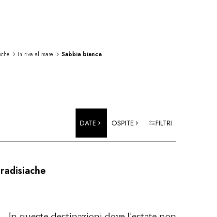
iche
In riva al mare
Sabbia bianca
DATE
OSPITE
FILTRI
aradisiache