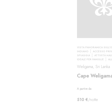
VISTA PANORAMICA SULL’
INDIANO
ACCESSO PRIV
SPIAGGIA
ATTIVITÀ NA
IDEALE PER FAMIGLIE
AL
Weligama, Sri Lanka
Cape Weligam
A partire da
510 €
/notte