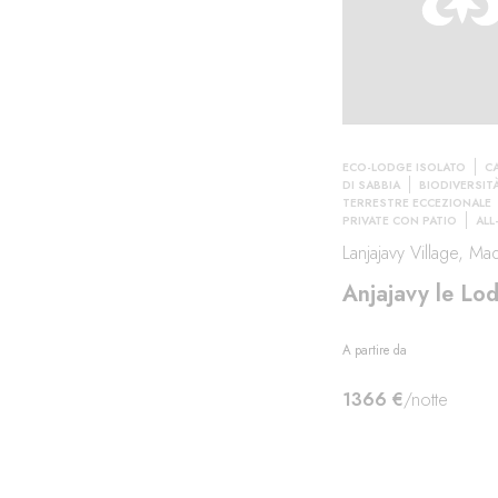
ECO-LODGE ISOLATO
C
DI SABBIA
BIODIVERSIT
TERRESTRE ECCEZIONALE
PRIVATE CON PATIO
ALL
Lanjajavy Village, Ma
Anjajavy le Lo
A partire da
1366 €
/notte