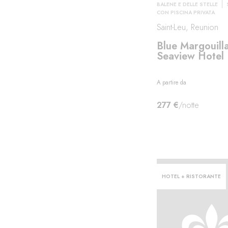
BALENE E DELLE STELLE
CON PISCINA PRIVATA
Saint-Leu, Reunion
lu
Blue Margouill
Seaview Hotel
A partire da
277 €
/notte
HOTEL + RISTORANTE