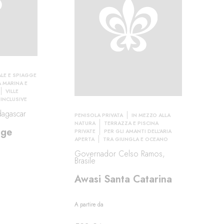
ALE E SPIAGGE
À MARINA E
VILLE
-INCLUSIVE
dagascar
PENISOLA PRIVATA
IN MEZZO ALLA
NATURA
TERRAZZA E PISCINA
dge
PRIVATE
PER GLI AMANTI DELL’ARIA
APERTA
TRA GIUNGLA E OCEANO
Governador Celso Ramos,
Brasile
Awasi Santa Catarina
A partire da