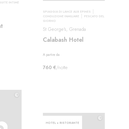
SUITE INTIME
SPIAGGIA DI LANCE AUX EPINES
CONDUZIONE FAMILIARE
PESCATO DEL
GIORNO
at
St George's, Grenada
Calabash Hotel
A partire da
760 €
/notte
©
©
©
HOTEL + RISTORANTE