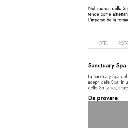
Nel sud-est dello Sr
tende come altrettanti
L’insieme ha la form
parco nazionale di Ya
pronti per un safari. 
Indiano. Ognuno di qu
da una piscina privat
HOTEL
RIST
una delle rocce della
all’aria aperta una ve
Sanctuary Spa
La Sanctuary Spa del
adepti della Spa. In 
dello Sri Lanka, affac
fresca brezza marina:
Da provare
benessere. La chiave
dello Sri Lanka: il tè
generosità in oli, pe