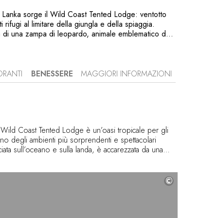
i Lanka sorge il Wild Coast Tented Lodge: ventotto
 rifugi al limitare della giungla e della spiaggia.
a di una zampa di leopardo, animale emblematico del
la, che scoprirete insieme ai naturalisti del campo,
In prima linea, le suite si affacciano sull’oceano
esti archi in tessuto in stile coloniale è punteggiato
a. Intrecciato in bambù, l’edificio principale somiglia a
ORANTI
BENESSERE
MAGGIORI INFORMAZIONI
 riva. Ospita il ristorante, che propone di gustare
rsione moderna di piatti tradizionali dello Sri Lanka.
 Wild Coast Tented Lodge è un’oasi tropicale per gli
uno degli ambienti più sorprendenti e spettacolari
ciata sull’oceano e sulla landa, è accarezzata da una
 una cornice unica che contribuisce al sentimento di
 di questa esperienza risiede nei due ingredienti
 di Ceylon e la cannella di Ceylon, utilizzati con
©
eling e impacchi per il corpo.