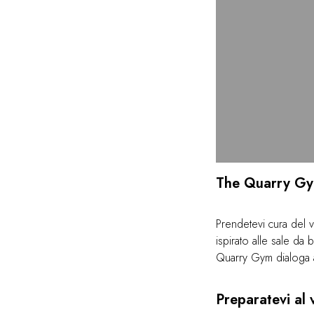
The Quarry G
Prendetevi cura del 
ispirato alle sale da 
Quarry Gym dialoga a
allenamento muscolare
in uno spazio raffina
Preparatevi al 