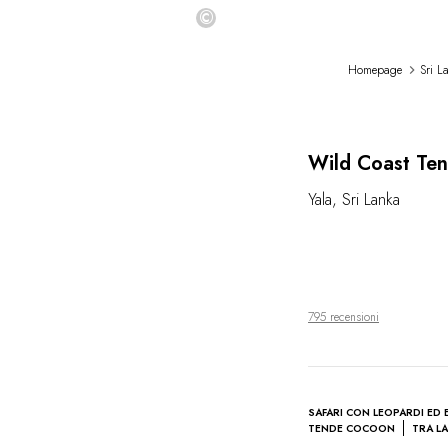
©
Homepage
Sri L
Wild Coast Te
Yala
,
Sri Lanka
795 recensioni
SAFARI CON LEOPARDI ED 
TENDE COCOON
TRA LA