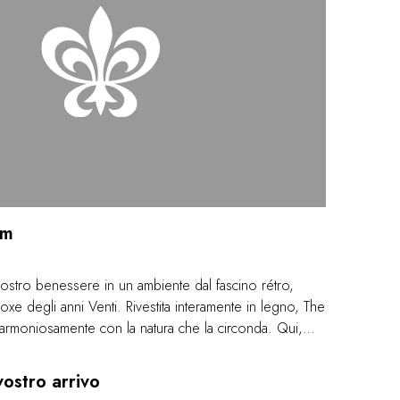
ym
vostro benessere in un ambiente dal fascino rétro,
boxe degli anni Venti. Rivestita interamente in legno, The
rmoniosamente con la natura che la circonda. Qui,
, lavoro funzionale ed esercizi di mobilità si alternano
to che richiama il paesaggio minerale di Yala.
vostro arrivo