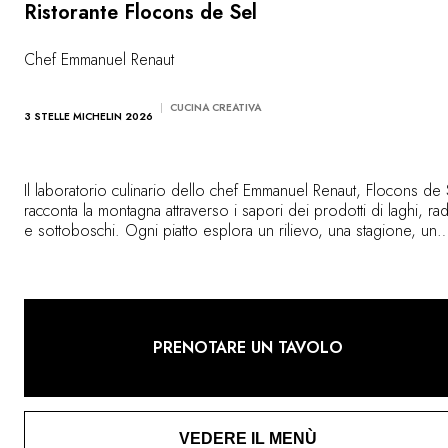
Ristorante Flocons de Sel
Chef Emmanuel Renaut
CUCINA CREATIVA
3 STELLE MICHELIN 2026
Il laboratorio culinario dello chef Emmanuel Renaut, Flocons de 
racconta la montagna attraverso i sapori dei prodotti di laghi, ra
e sottoboschi. Ogni piatto esplora un rilievo, una stagione, un
paesaggio con delicatezza e savoir-faire. Nella sala o sulla terra
l’esperienza del pasto si integra perfettamente con l’ambiente
naturale circostante.
PRENOTARE UN TAVOLO
VEDERE IL MENÙ