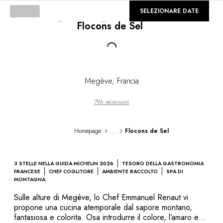
DESTINAZIONI
©
GALLERIA
SELEZIONARE DATE
Africa & Oceano Indiano
Flocons de Sel
America Centrale & del Sud
America del Nord
Loading...
Asia
Europa
Caraibi
Megève
,
Francia
Medio Oriente & Egitto
Oceania
796 recensioni
Tutti i nostri hotel e ristoranti
ITINERARI
...
Homepage
Flocons de Sel
TEMATICHE
Nuovi hotel & ristoranti
In coppia
3 STELLE NELLA GUIDA MICHELIN 2026
TESORO DELLA GASTRONOMIA
In famiglia
FRANCESE
CHEF COGLITORE
AMBIENTE RACCOLTO
SPA DI
MONTAGNA
Ristoranti
Spa & benessere
Sulle alture di Megève, lo Chef Emmanuel Renaut vi
propone una cucina atemporale dal sapore montano,
A contatto con la natura
fantasiosa e colorita. Osa introdurre il colore, l’amaro e
In montagna