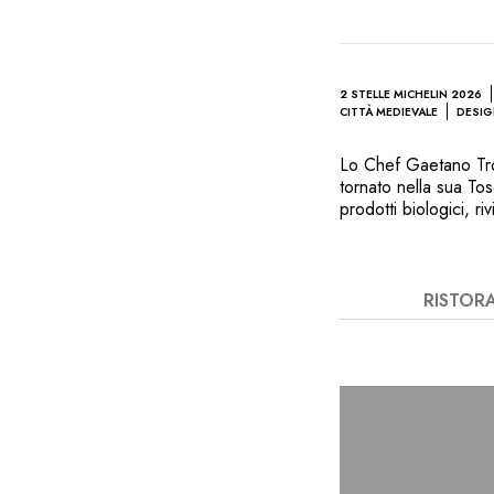
2 STELLE MICHELIN 2026
CITTÀ MEDIEVALE
DESI
Lo Chef Gaetano Trov
tornato nella sua To
prodotti biologici, r
spirito contemporane
contemporanei» sono
include pasta fresca d
Siena, ma anche sca
RISTOR
tirrenica, una festa 
Giovanni Trovato vi g
provenienti dalla Tosc