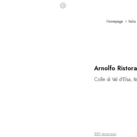
©
Homepage
Italia
Load
Arnolfo Ristor
Colle di Val d'Elsa
,
It
889 recensioni