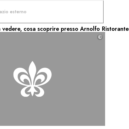
azio esterno
 vedere, cosa scoprire presso Arnolfo Ristorante
©