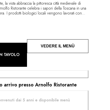
te, la vista abbraccia la pittoresca città medievale di
Arnolfo Ristorante celebra i sapori della Toscana in una
era. I prodotti biologici locali vengono lavorati con
alogo costante tra tradizione e modernità.
VEDERE IL MENÙ
N TAVOLO
o arrivo presso Arnolfo Ristorante
envenuti dai 5 anni e disponibile menù