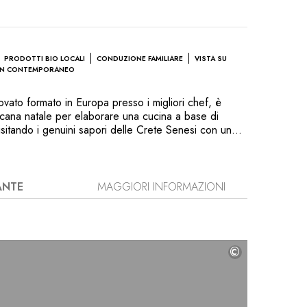
PRODOTTI BIO LOCALI
CONDUZIONE FAMILIARE
VISTA SU
GN CONTEMPORANEO
ato formato in Europa presso i migliori chef, è
scana natale per elaborare una cucina a base di
ivisitando i genuini sapori delle Crete Senesi con uno
o. «Territorio e Ricerca» e «Momenti
 due suggerimenti di menù stagionali. La carta
el giorno, vitello da latte allevato sulle colline di
mpi, gamberi e pesce proveniente dalla costa
ANTE
MAGGIORI INFORMAZIONI
per gli occhi e per il palato. Esperto sommelier,
uiderà attraverso una lista di 600 vini d'annata
ana e da altri terroir.
©