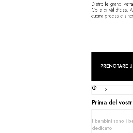
Dietro le grandi vetra
Colle di Val d'Elsa. 
cucina precisa e sinc
delicatezza, in un di
PRENOTARE U
Prima del vostr
I bambini sono i b
dedicato