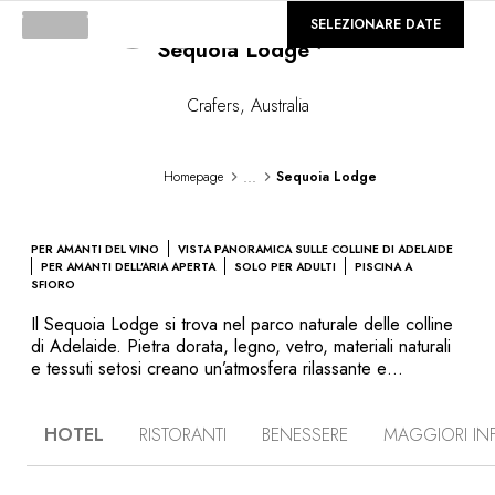
©
GALLERIA
SELEZIONARE DATE
Sequoia Lodge
Loading...
Crafers
,
Australia
...
Homepage
Sequoia Lodge
PER AMANTI DEL VINO
VISTA PANORAMICA SULLE COLLINE DI ADELAIDE
PER AMANTI DELL’ARIA APERTA
SOLO PER ADULTI
PISCINA A
SFIORO
Il Sequoia Lodge si trova nel parco naturale delle colline
di Adelaide. Pietra dorata, legno, vetro, materiali naturali
e tessuti setosi creano un’atmosfera rilassante e
confortevole nelle suite con balcone da cui è possibile
ammirare un bellissimo panorama sulla vallata. L’hotel
HOTEL
RISTORANTI
BENESSERE
MAGGIORI IN
propone un’ampia varietà di esperienze per immergersi in
questa natura selvaggia: fare un’escursione guidata sulle
colline, ammirare le stelle o incontrare i koala nel parco