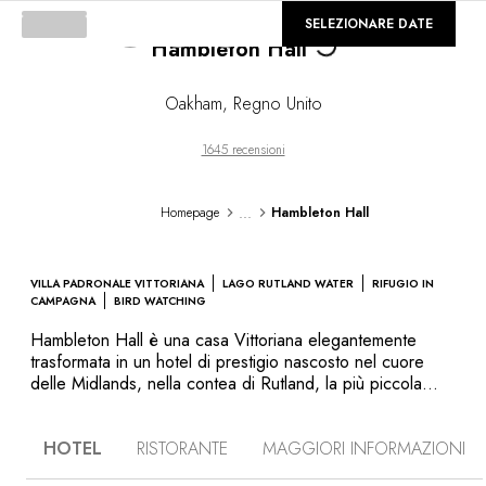
©
GALLERIA
SELEZIONARE DATE
Hambleton Hall
Loading...
Oakham
,
Regno Unito
1645 recensioni
...
Homepage
Hambleton Hall
VILLA PADRONALE VITTORIANA
LAGO RUTLAND WATER
RIFUGIO IN
CAMPAGNA
BIRD WATCHING
Hambleton Hall è una casa Vittoriana elegantemente
trasformata in un hotel di prestigio nascosto nel cuore
delle Midlands, nella contea di Rutland, la più piccola
dell’Inghilterra, che però ha il più grande lago artificiale
d’Europa. Un particolare geografico da aggiungere alle
HOTEL
RISTORANTE
MAGGIORI INFORMAZIONI
attrattive di questo hotel che si erge su una collina
sovrastante le acque del lago. Apprezzerete l'ospitalità