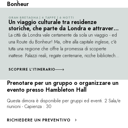
Bonheur
GRAN BRETAGNA | 4 TAPPE | 6 NOTTI
©
Un viaggio culturale tra residenze
storiche, che parte da Londra e attraversa
le Berkshire Downs
La città da Londra vale certamente da sola un viaggio - ed
una Route du Bonheur! Ma, oltre alla capitale inglese, c'è
tutta una regione che offre la promessa di scoperte
inattese. Palazzi reali, regate centenarie, ricche biblioteche,
corse ippiche e università leggendarie si susseguono in
paesaggi verdeggianti. Questa route comprende incontri
SCOPRIRE L’ITINERARIO
improbabili con pescatori e fantini, castellani e perfino il
Prenotare per un gruppo o organizzare un
fantasma di Churchill. Propone un condensato di
evento presso Hambleton Hall
Inghilterra, con il suo stile ed il suo humour così
affascinanti ed eleganti...
Questa dimora è disponibile per gruppi ed eventi. 2 Sala/e
riunioni - Capienza : 30
RICHIEDERE UN PREVENTIVO