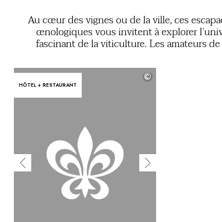
Vous avez une question ?
MAGAZINE
Au cœur des vignes ou de la ville, ces escap
NOS ENGAGEMENTS
œnologiques vous invitent à explorer l’uni
fascinant de la viticulture. Les amateurs de
profiteront de moments inoubliables, e
découverte de terroirs singuliers, rencontres 
©
des professionnels passionnés, et dégustation
HÔTEL + RESTAURANT
crus d’except