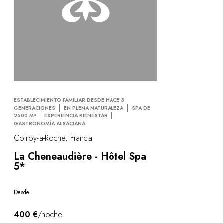
ESTABLECIMIENTO FAMILIAR DESDE HACE 3
GENERACIONES
EN PLENA NATURALEZA
SPA DE
2500 M²
EXPERIENCIA BIENESTAR
GASTRONOMÍA ALSACIANA
Colroy-la-Roche, Francia
La Cheneaudière - Hôtel Spa
5*
Desde
400 €
/noche