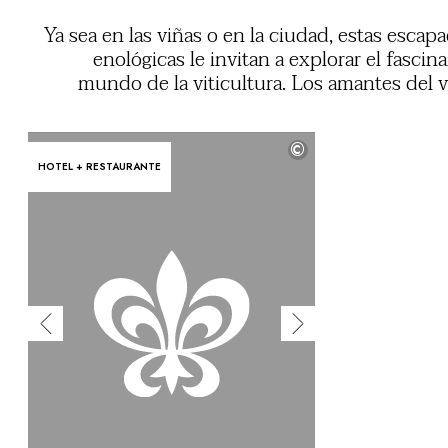
Ya sea en las viñas o en la ciudad, estas escap
enológicas le invitan a explorar el fascin
mundo de la viticultura. Los amantes del 
disfrutarán de unos momentos inolvida
descubriendo terruños singulares, conocien
©
profesionales apasionados y catando v
HOTEL + RESTAURANTE
extraordinar