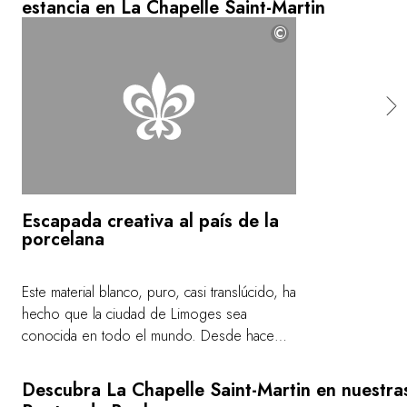
estancia en La Chapelle Saint-Martin
©
Escapada creativa al país de la
porcelana
Este material blanco, puro, casi translúcido, ha
hecho que la ciudad de Limoges sea
conocida en todo el mundo. Desde hace
más de 200 años, este oro blanco hechiza.
El Chef Dudognon, amigo y cocinero de
Descubra La Chapelle Saint-Martin en nuestra
grandes porcelanistas, abre las puertas de