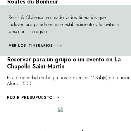
Routes du Bonheur
sus últimas manufacturas de renombre en
funcionamiento. Descubra la prestigiosa casa
Relais & Châteaux ha creado varios itinerarios que
©
Bernardaud y quédese maravillado con el
incluyen una parada en este establecimiento y le invitan a
talento de Sylvie Coquet. Para profundizar
descubrir su región.
más en el tema, el Musée National Adrien
Dubouché ofrece la posibilidad de revivir
VER LOS ITINERARIOS
siglos de tradición porcelanista en Francia y
en el mundo. Si posee un alma creativa,
Reservar para un grupo o un evento en La
prepare sus pinceles y solicite su curso de
Chapelle Saint-Martin
pintura sobre porcelana, como Dalí,
Castelbajac o Carven. ¿Por qué no crear su
Esta propriedad recibe grupos o eventos. 2 Sala(s) de reunion
propia vajilla de porcelana de Limoges? Si
Aforo : 500
considera que le falta inspiración, recorra los
pasillos de nuestra casa. Observe las obras
PEDIR PRESUPUESTO
de porcelana que marcan su recorrido y
déjese encandilar por la colección de teteras
de porcelana de nuestro bistró Le 27
Restaurant.