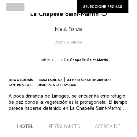
©
GALERÍA
SELECCIONE FECHAS
La Chapelle Saint-Martin
Loading...
Nieul
,
Francia
2682 comentarios
...
Inicio
La Chapelle Saint-Martin
ODA A LIMOSÍN
CASA FAMILIAR
34 HECTÁREAS DE ÁRBOLES
CENTENARIOS
IDEAL PARA LAS FAMILIAS
A poca distancia de Limoges, se encuentra este refugio
de paz donde la vegetación es la protagonista. El tiempo
parece haberse detenido en La Chapelle Saint-Martin;
los clientes pueden retroceder en el tiempo y sumergirse
en la vida de la residencia privada de este artesano de la
HOTEL
RESTAURANTES
ACERCA DE
porcelana del siglo XIX. Los que disfrutan con la poesía
de los paisajes se enamorarán de esta capilla, rodeada