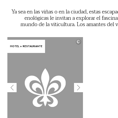
Ya sea en las viñas o en la ciudad, estas escap
enológicas le invitan a explorar el fascin
mundo de la viticultura. Los amantes del 
disfrutarán de unos momentos inolvida
descubriendo terruños singulares, conocien
©
profesionales apasionados y catando v
HOTEL + RESTAURANTE
extraordinar