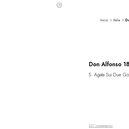
©
Inicio
Italia
D
Lo
Don Alfonso 1
S. Agata Sui Due Gol
327 comentarios