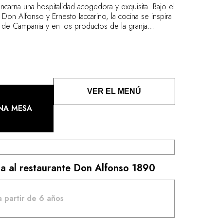
arna una hospitalidad acogedora y exquisita. Bajo el
Don Alfonso y Ernesto Iaccarino, la cocina se inspira
a de Campania y en los productos de la granja
a. Unos platos genuinos y sabrosos, alimentados por
alidad italiano cultivado de generación en generación.
VER EL MENÚ
NA MESA
ita al restaurante Don Alfonso 1890
a partir de 6 años