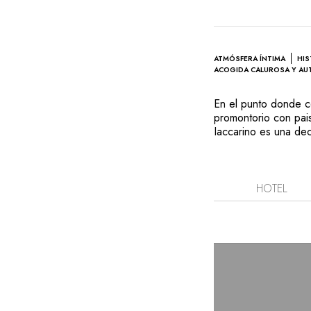
ATMÓSFERA ÍNTIMA
HIS
ACOGIDA CALUROSA Y AU
En el punto donde c
promontorio con pais
Iaccarino es una dec
limoneros, vides, oli
frescos de su propia
platos mediterráneos
garbanzos y tomillo
HOTEL
almejas y calabacín.
ambiente familiar y 
maestría de Iaccarin