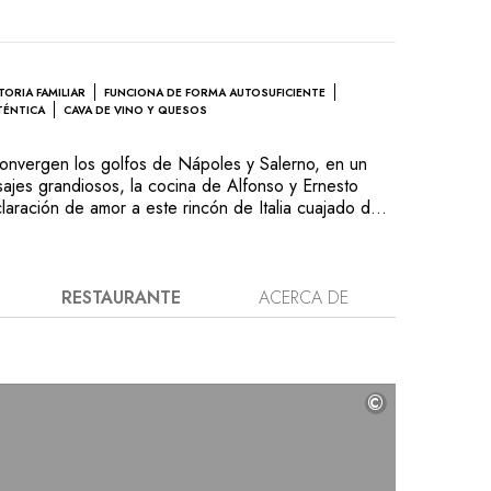
TORIA FAMILIAR
FUNCIONA DE FORMA AUTOSUFICIENTE
TÉNTICA
CAVA DE VINO Y QUESOS
onvergen los golfos de Nápoles y Salerno, en un
ajes grandiosos, la cocina de Alfonso y Ernesto
laración de amor a este rincón de Italia cuajado de
vos y vestigios antiguos. Utilizando los productos
 finca, Le Peracciole, Iaccarino elabora maravillosos
 a partir de recetas sencillas: pez espada con
, salmonetes con romero y pepino o pasta con
RESTAURANTE
ACERCA DE
 La presencia de su mujer y sus dos hijos crea un
los productos excepcionales, la cálida acogida y la
o marcan la diferencia.
©