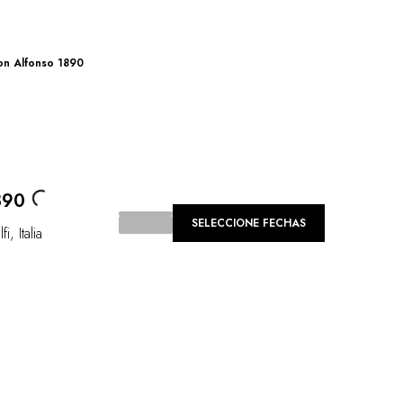
on Alfonso 1890
ading...
890
SELECCIONE FECHAS
fi
,
Italia