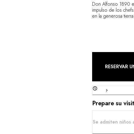
Don Alfonso 1890 enc
impulso de los chefs 
en la generosa tierr
ecológica de la finc
un espíritu de hospit
RESERVAR U
Prepare su vis
Se admiten niños 