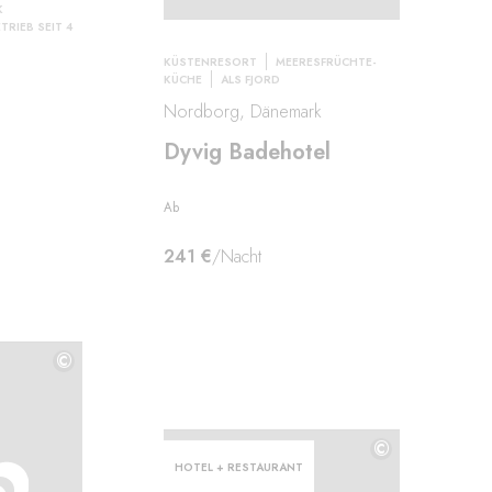
K
TRIEB SEIT 4
KÜSTENRESORT
MEERESFRÜCHTE-
KÜCHE
ALS FJORD
Nordborg, Dänemark
t
Dyvig Badehotel
Ab
241 €
/Nacht
©
©
©
HOTEL + RESTAURANT