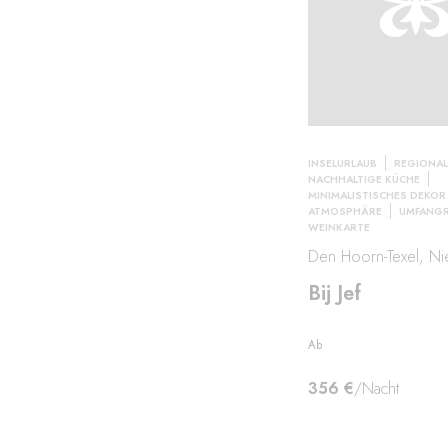
INSELURLAUB
REGIONAL
NACHHALTIGE KÜCHE
MINIMALISTISCHES DEKOR
ATMOSPHÄRE
UMFANGR
WEINKARTE
Den Hoorn-Texel, Ni
Bij Jef
Ab
356 €
/Nacht