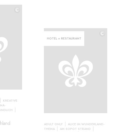
©
©
©
HOTEL + RESTAURANT
KREATIVE
UNA-
EUNDLICH
chland
ADULT ONLY
ALICE IM WUNDERLAND-
THEMA
AM SOPOT STRAND