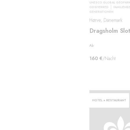
UNESCO GLOBAL GEOPAR
ODSHERRED
FAMILIENBE
GENERATIONEN
Hørve, Dänemark
eer
Dragsholm Slo
Ab
160 €
/Nacht
HOTEL + RESTAURANT