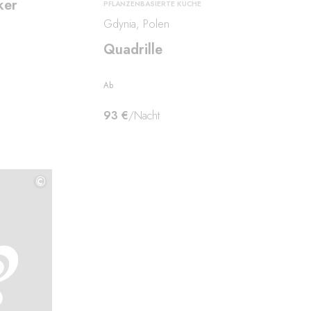
ker
PFLANZENBASIERTE KÜCHE
Gdynia, Polen
Quadrille
Ab
93 €
/Nacht
©
©