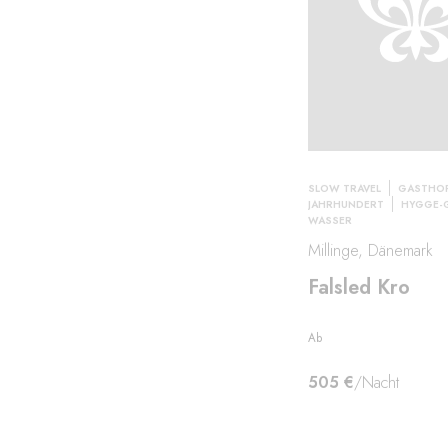
SLOW TRAVEL
GASTHOF
JAHRHUNDERT
HYGGE-
WASSER
Millinge, Dänemark
Falsled Kro
Ab
505 €
/Nacht