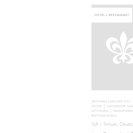
HOTEL + RESTAURANT
ZENTRALE LAGE AUF SYLT
KÜCHE
ZAHLREICHE SA
OPTIONEN
FAMILIENFR
REETDACHHAUS
Sylt / Tinnum, Deuts