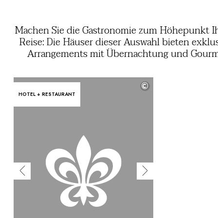
Machen Sie die Gastronomie zum Höhepunkt Ih
Reise: Die Häuser dieser Auswahl bieten exklu
Arrangements mit Übernachtung und Gourm
Dinner. Ob für besondere Anlässe oder einfach
Freude an exzellenter Küche – entdecken
©
außergewöhnliche Kreationen, die das Kön
HOTEL + RESTAURANT
unserer Küchenchefs und die Qualität region
Produkte auf genussvolle Weise in Szene set