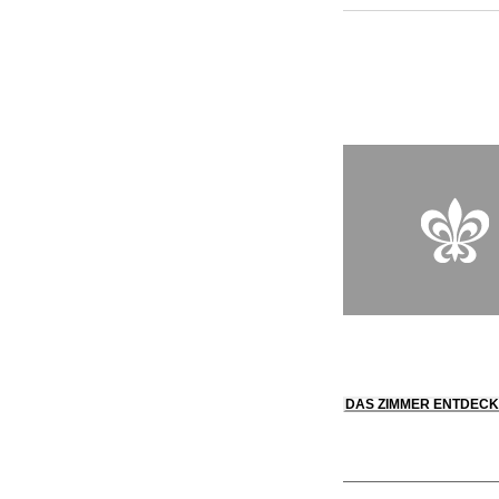
Körper und Geist. S
zahlreichen Aktivitä
Käseherstellung, Fli
Kutsche.
DAS ZIMMER ENTDEC