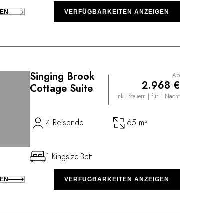
KEN
VERFÜGBARKEITEN ANZEIGEN
Singing Brook
Ab
2.968 €
Cottage Suite
inkl. Steuern
| für 1 Nacht
4 Reisende
65 m²
1 Kingsize-Bett
KEN
VERFÜGBARKEITEN ANZEIGEN