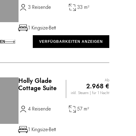
3 Reisende
33 m²
1 Kingsize-Bett
KEN
VERFÜGBARKEITEN ANZEIGEN
Holly Glade
Ab
2.968 €
Cottage Suite
inkl. Steuern
| für 1 Nacht
4 Reisende
57 m²
1 Kingsize-Bett