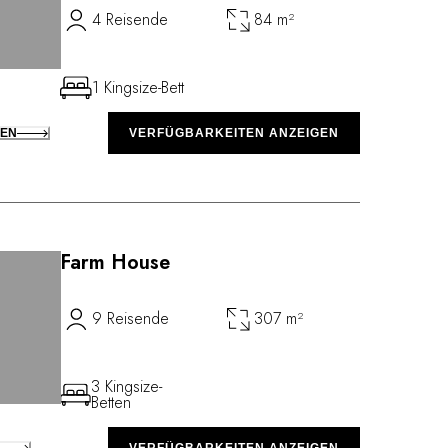
4 Reisende
84 m²
1 Kingsize-Bett
KEN
VERFÜGBARKEITEN ANZEIGEN
Farm House
9 Reisende
307 m²
3 Kingsize-
Betten