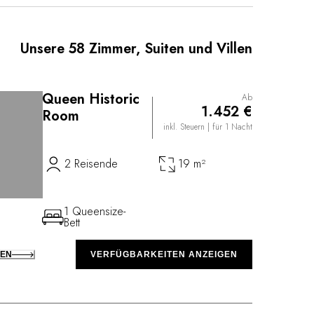
ie bieten eine angenehme Ergänzung der
ten, wie etwa Kochkurse, Gartenarbeit,
egenfischen oder Fahrten mit einem Lexus oder einer
Unsere 58 Zimmer, Suiten und Villen
Queen Historic
Ab
1.452 €
Room
inkl. Steuern
| für 1 Nacht
2 Reisende
19 m²
1 Queensize-
Bett
KEN
VERFÜGBARKEITEN ANZEIGEN