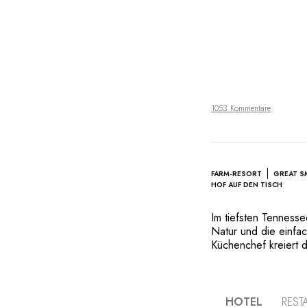
1053 Kommentare
FARM-RESORT
GREAT S
HOF AUF DEN TISCH
Im tiefsten Tennessee
Natur und die einfa
Küchenchef kreiert 
Grundlage von Haute 
unter Nutzung des 
der Farm. Das Well
auf der gleichen Ph
HOTEL
REST