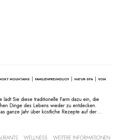
MOKY MOUNTAINS
FAMILIENFREUNDLICH
NATUR-SPA
VOM
 lädt Sie diese traditionelle Farm dazu ein, die
chen Dinge des Lebens wieder zu entdecken.
das ganze Jahr über köstliche Rezepte auf der
Cuisine und regionaler Küche, mit lokalen Zutaten,
Käses, des Gemüses, der Kräuter und des Honigs
house und seine neuen Wellnessangebote basieren
ilosophie von Ausgewogenheit und Harmonie von
AURANTS
WELLNESS
WEITERE INFORMATIONEN