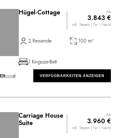
Hügel-Cottage
Ab
3.843 €
inkl. Steuern
| für 1 Nacht
2 Reisende
100 m²
1 Kingsize-Bett
KEN
VERFÜGBARKEITEN ANZEIGEN
Carriage House
Ab
3.960 €
Suite
inkl. Steuern
| für 1 Nacht