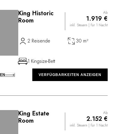
King Historic
Ab
1.919 €
Room
inkl. Steuern
| für 1 Nacht
2 Reisende
30 m²
1 Kingsize-Bett
KEN
VERFÜGBARKEITEN ANZEIGEN
King Estate
Ab
2.152 €
Room
inkl. Steuern
| für 1 Nacht