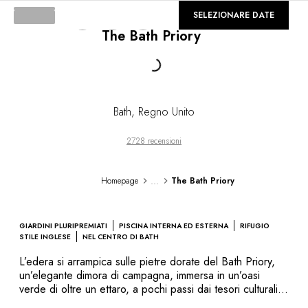
DESTINAZIONI
©
GALLERIA
SELEZIONARE DATE
Africa & Oceano Indiano
The Bath Priory
America Centrale & del Sud
America del Nord
Loading...
Asia
Europa
Caraibi
Bath
,
Regno Unito
Medio Oriente & Egitto
Oceania
2728 recensioni
Tutti i nostri hotel e ristoranti
ITINERARI
...
Homepage
The Bath Priory
TEMATICHE
Nuovi hotel & ristoranti
In coppia
GIARDINI PLURIPREMIATI
PISCINA INTERNA ED ESTERNA
RIFUGIO
In famiglia
STILE INGLESE
NEL CENTRO DI BATH
Ristoranti
L’edera si arrampica sulle pietre dorate del Bath Priory,
Spa & benessere
un’elegante dimora di campagna, immersa in un’oasi
A contatto con la natura
verde di oltre un ettaro, a pochi passi dai tesori culturali
di Bath. Edificato nel 1835 in un affascinante stile
In montagna