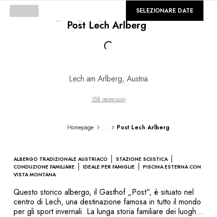
DESTINAZIONI
©
GALLERIA
SELEZIONARE DATE
Africa & Oceano Indiano
Post Lech Arlberg
Loading...
America Centrale & del Sud
America del Nord
Asia
Europa
Caraibi
Lech am Arlberg
,
Austria
Medio Oriente & Egitto
Oceania
158 recensioni
Tutti i nostri hotel e ristoranti
ITINERARI
...
Homepage
Post Lech Arlberg
TEMATICHE
Nuovi hotel & ristoranti
In coppia
ALBERGO TRADIZIONALE AUSTRIACO
STAZIONE SCIISTICA
In famiglia
CONDUZIONE FAMILIARE
IDEALE PER FAMIGLIE
PISCINA ESTERNA CON
VISTA MONTANA
Ristoranti
Spa & benessere
Questo storico albergo, il Gasthof „Post“, è situato nel
centro di Lech, una destinazione famosa in tutto il mondo
A contatto con la natura
per gli sport invernali. La lunga storia familiare dei luoghi,
In montagna