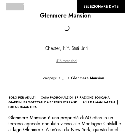
DESTINAZIONI
©
GALLERIA
SELEZIONARE DATE
Africa & Oceano Indiano
Glenmere Mansion
Loading...
America Centrale & del Sud
America del Nord
Asia
Europa
Caraibi
Chester
,
NY
,
Stati Uniti
Medio Oriente & Egitto
Oceania
416 recensioni
Tutti i nostri hotel e ristoranti
ITINERARI
...
Homepage
Glenmere Mansion
TEMATICHE
Nuovi hotel & ristoranti
In coppia
SOLO PER ADULTI
CASA PADRONALE DI ISPIRAZIONE TOSCANA
In famiglia
GIARDINI PROGETTATI DA BEATRIX FERRAND
A 1H DA MANHATTAN
FUGA ROMANTICA
Ristoranti
Spa & benessere
Glenmere Mansion è una proprietà di 60 ettari in un
terreno agricolo ondulato vicino alle Montagne Catskill e
A contatto con la natura
al lago Glenmere. A un’ora da New York, questo hotel &
In montagna