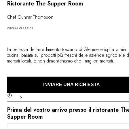
Ristorante The Supper Room
Chef Gunnar Thompson
CUCINA CLASSICA
La bellezza dell'arredamento toscano di Glenmere ispira la mia
cucina, basata sui prodotti più freschi delle aziende agricole e d
mercati locali. E non dimentichiamo che i migliori mercati
internazionali di New York sono dietro l'angolo! Mi impegno
costantemente, con passione e onestà, per offrire ai nostri ospit
un'avventura culinaria indimenticabile. Lavoro ogni giorno affinch
Glenmere Mansion sia una destinazione gastronomica eccezion
INVIARE UNA RICHIESTA
immersa nell'incredibile splendore dell'hotel e dei giardini.
Prima del vostro arrivo presso il ristorante Th
Supper Room