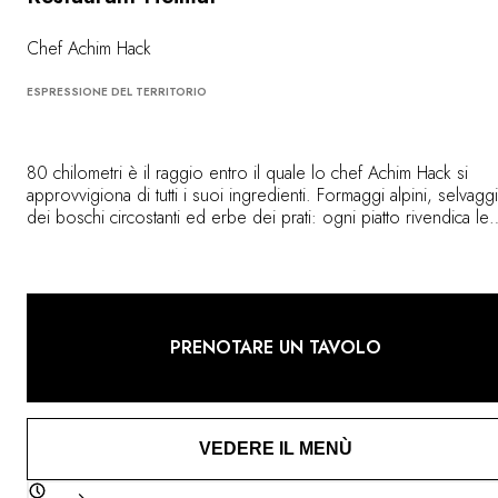
Chef Achim Hack
ESPRESSIONE DEL TERRITORIO
80 chilometri è il raggio entro il quale lo chef Achim Hack si
approvvigiona di tutti i suoi ingredienti. Formaggi alpini, selvagg
dei boschi circostanti ed erbe dei prati: ogni piatto rivendica le
proprie radici locali. A Heimat, la sostenibilità non si esprime a
parole, ma si assapora attraverso il legno grezzo, il calore del
fuoco e gli orizzonti montuosi.
PRENOTARE UN TAVOLO
VEDERE IL MENÙ