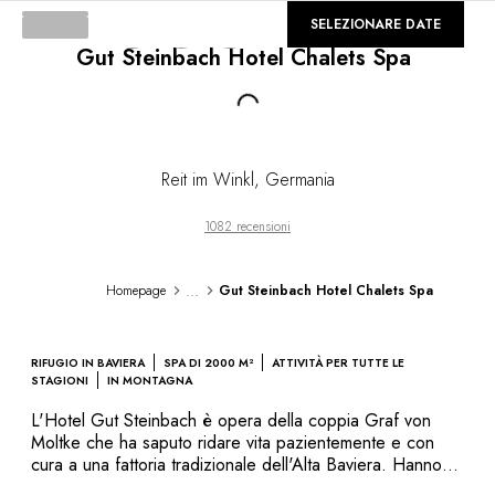
DESTINAZIONI
©
GALLERIA
SELEZIONARE DATE
Africa & Oceano Indiano
Gut Steinbach Hotel Chalets Spa
America Centrale & del Sud
America del Nord
Loading...
Asia
Europa
Caraibi
Reit im Winkl
,
Germania
Medio Oriente & Egitto
Oceania
1082 recensioni
Tutti i nostri hotel e ristoranti
ITINERARI
...
Homepage
Gut Steinbach Hotel Chalets Spa
TEMATICHE
Nuovi hotel & ristoranti
In coppia
RIFUGIO IN BAVIERA
SPA DI 2000 M²
ATTIVITÀ PER TUTTE LE
In famiglia
STAGIONI
IN MONTAGNA
Ristoranti
L'Hotel Gut Steinbach è opera della coppia Graf von
Spa & benessere
Moltke che ha saputo ridare vita pazientemente e con
A contatto con la natura
cura a una fattoria tradizionale dell'Alta Baviera. Hanno
reso questa tenuta nel Chiemgau, una regione al confine
In montagna