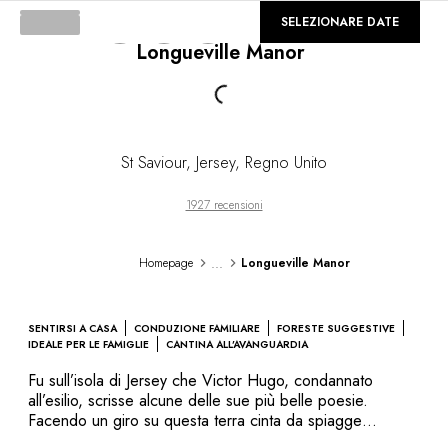
DESTINAZIONI
©
GALLERIA
SELEZIONARE DATE
Africa & Oceano Indiano
Longueville Manor
America Centrale & del Sud
Loading...
America del Nord
Asia
Europa
Caraibi
St Saviour, Jersey
,
Regno Unito
Medio Oriente & Egitto
Oceania
1927 recensioni
Tutti i nostri hotel e ristoranti
ITINERARI
...
Homepage
Longueville Manor
TEMATICHE
Nuovi hotel & ristoranti
In coppia
SENTIRSI A CASA
CONDUZIONE FAMILIARE
FORESTE SUGGESTIVE
In famiglia
IDEALE PER LE FAMIGLIE
CANTINA ALL’AVANGUARDIA
Ristoranti
Fu sull’isola di Jersey che Victor Hugo, condannato
Spa & benessere
all’esilio, scrisse alcune delle sue più belle poesie.
A contatto con la natura
Facendo un giro su questa terra cinta da spiagge
selvagge, potrete senz’altro capire da dove abbia tratto
In montagna