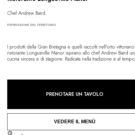
Chef Andrew Baird
ESPRESSIONE DEL TERRITORIO
I prodotti della Gran Bretagna e quelli raccolti nell'orto vittoriano
ristorante Longueville Manor ispirano allo chef Andrew Baird un
cucina sincera e di stagione. Radicata nella tradizione e al tempo
stesso innovativa, può essere gustata in due sale da pranzo
dall'atmosfera rilassata: una più romantica, l'altra perfetta per una
cena in famiglia o tra amici.
PRENOTARE UN TAVOLO
VEDERE IL MENÙ