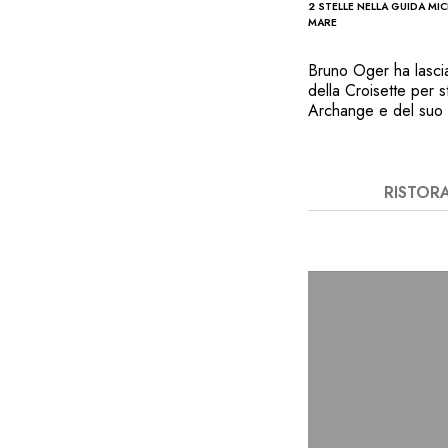
2 STELLE NELLA GUIDA MI
MARE
Bruno Oger ha lascia
della Croisette per sta
Archange e del suo c
XVIII secolo, restau
la sensibilità dello 
Esecuzione precisa 
presentazione raffin
RISTOR
il delizioso rombo c
le “délices des anges
accompagnato dal cal