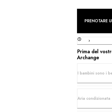
PRENOTARE U
Prima del vostro
Archange
I bambini sono i b
Aria condizionata