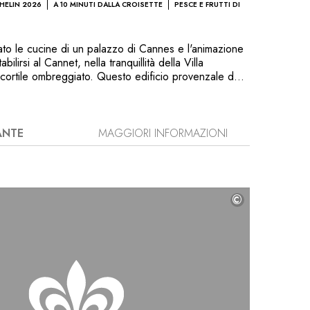
CHELIN 2026
A 10 MINUTI DALLA CROISETTE
PESCE E FRUTTI DI
to le cucine di un palazzo di Cannes e l'animazione
bilirsi al Cannet, nella tranquillità della Villa
ortile ombreggiato. Questo edificio provenzale del
rato a regola d'arte e decorato con gusto, rispecchia
chef che prepara classici della cucina francese.
e composizione sapiente, perfetta maestria e
ata. Le ostriche n. 2 e il caviale Oscietra precedono
ANTE
MAGGIORI INFORMAZIONI
on sedano, sauce vierge, scalogno e noci. Per finire,
” ai profumi aerei di Yohan Jara, il tutto
ore di un servizio impeccabile.
©