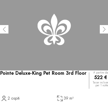
Pointe Deluxe-King Pet Room 3rd Floor
A partire da
522 €
Tasse incluse
per 1 notte
2 ospiti
39 m²