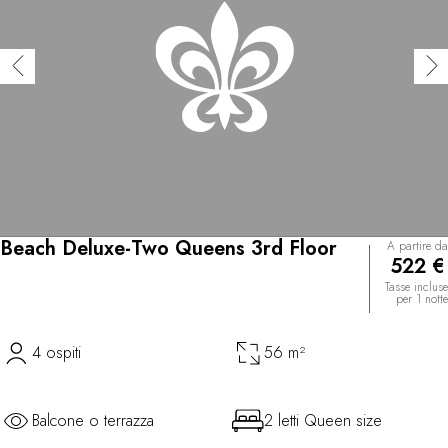
Beach Deluxe-Two Queens 3rd Floor
A partire da
522 €
Tasse incluse
per 1 notte
4 ospiti
56 m²
Balcone o terrazza
2 letti Queen size