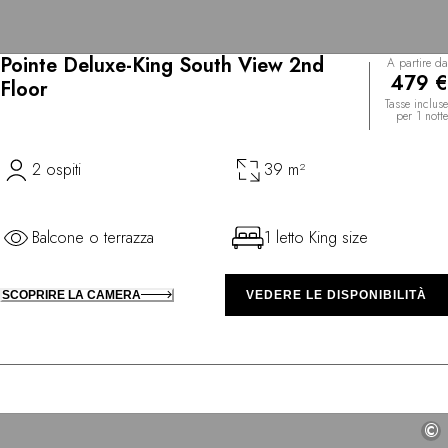
Pointe Deluxe-King South View 2nd
A partire da
479 €
Floor
Tasse incluse
per 1 notte
2 ospiti
39 m²
Balcone o terrazza
1 letto King size
SCOPRIRE LA CAMERA
VEDERE LE DISPONIBILITÀ
©