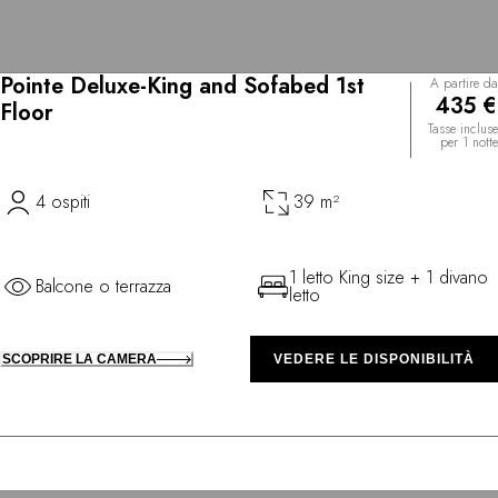
Pointe Deluxe-King and Sofabed 1st
A partire da
435 €
Floor
Tasse incluse
per 1 notte
4 ospiti
39 m²
1 letto King size + 1 divano
Balcone o terrazza
letto
SCOPRIRE LA CAMERA
VEDERE LE DISPONIBILITÀ