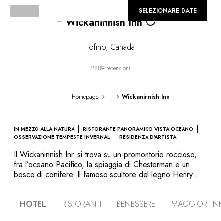
Loading...
©
GALLERIA
SELEZIONARE DATE
Wickaninnish Inn
Tofino
,
Canada
2889 recensioni
...
Homepage
Wickaninnish Inn
IN MEZZO ALLA NATURA
RISTORANTE PANORAMICO VISTA OCEANO
OSSERVAZIONE TEMPESTE INVERNALI
RESIDENZA D'ARTISTA
Il Wickaninnish Inn si trova su un promontorio roccioso,
fra l’oceano Pacifico, la spiaggia di Chesterman e un
bosco di conifere. Il famoso scultore del legno Henry
Nolla ha scolpito numerosi particolari di questi due edifici
per unire arte, natura e cultura. Nell'atelier di scultura
HOTEL
RISTORANTI
BENESSERE
MAGGIORI IN
lavorano sul posto artisti locali. Ogni camera ha il suo
caminetto, e così in inverno potrete osservare al caldo