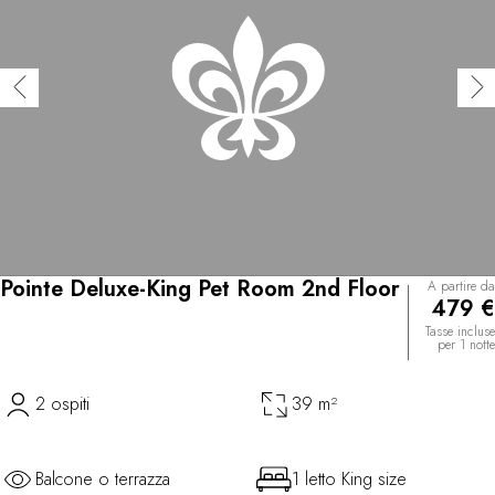
Pointe Deluxe-King Pet Room 2nd Floor
A partire da
479 €
Tasse incluse
per 1 notte
2 ospiti
39 m²
Balcone o terrazza
1 letto King size