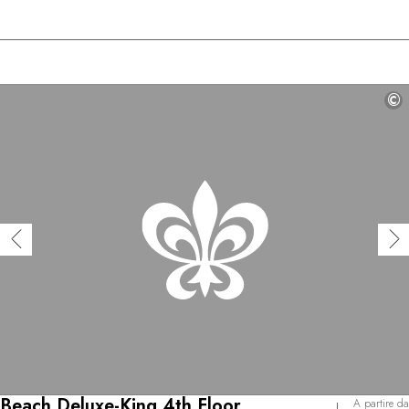
©
Beach Deluxe-King 4th Floor
A partire da