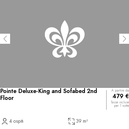
Pointe Deluxe-King and Sofabed 2nd
A partire da
479 €
Floor
Tasse incluse
per 1 notte
4 ospiti
39 m²