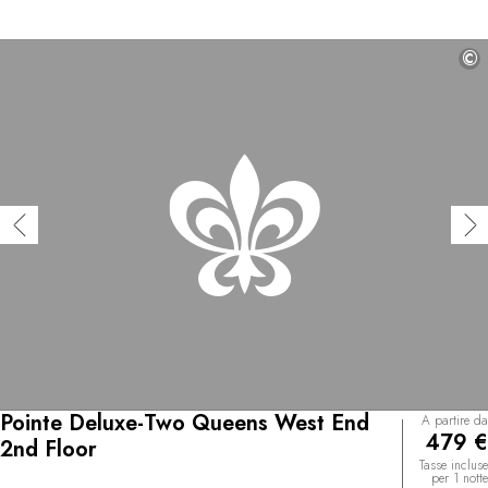
©
Pointe Deluxe-Two Queens West End
A partire da
479 €
2nd Floor
Tasse incluse
per 1 notte