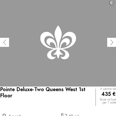
©
Pointe Deluxe-Two Queens West 1st
A partire da
435 €
Floor
Tasse incluse
per 1 notte