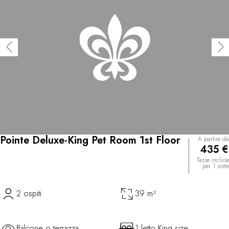
Pointe Deluxe-King Pet Room 1st Floor
A partire da
435 €
Tasse incluse
per 1 notte
2 ospiti
39 m²
Balcone o terrazza
1 letto King size