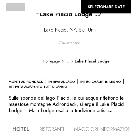
©
GALLERIA
SELEZIONARE DATE
Lake Placid Lodge
Loading...
Lake Placid
,
NY
,
Stati Uniti
734 recensioni
...
Homepage
Lake Placid Lodge
MONTI ADIRONDACK
IN RIVA AL LAGO
INTIMI CHALET IN LEGNO
ATTIVITÀ ALL'APERTO TUTTO L'ANNO
Sulle sponde del lago Placid, le cui acque riflettono le
maestose montagne Adirondack, si erge il Lake Placid
Lodge. Il Main Lodge esalta la tradizione artistica
artigianale presente in ogni piccolo dettaglio. Dai letti ai
grandi camini in pietra, tutto è stato fatto a mano dagli
HOTEL
RISTORANTI
MAGGIORI INFORMAZIONI
artigiani locali. Escursionismo, bicicletta, canottaggio,
sci... un soggiorno al lodge è un bagno nella natura e