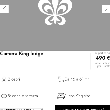
Camera King lodge
A partire da
490 €
Tasse incluse
per 1 notte
2 ospiti
Da 46 a 61 m²
Balcone o terrazza
1 letto King size
SCOPRIRE LA CAMERA
VEDERE LE DISPONIBILITÀ