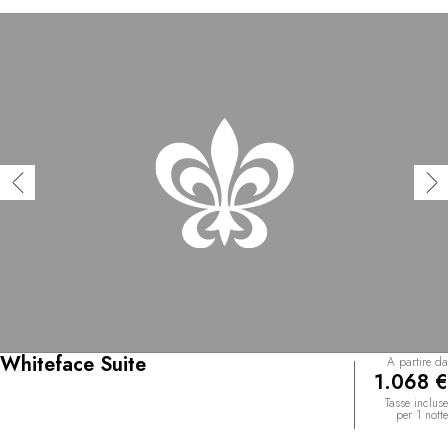
Whiteface Suite
A partire da
1.068 €
Tasse incluse
per 1 notte