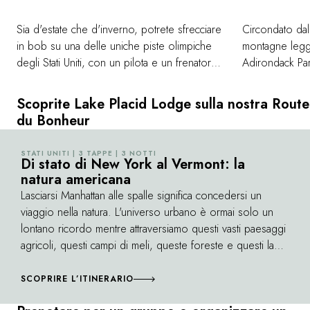
Sia d'estate che d'inverno, potrete sfrecciare
Circondato dall
in bob su una delle uniche piste olimpiche
montagne legg
degli Stati Uniti, con un pilota e un frenatore
Adirondack Park
professionisti. Visitate il luogo del "miracolo
ideale per tra
sul ghiaccio", dove la squadra di hockey
a Lake Placid. 
Scoprite Lake Placid Lodge sulla nostra Route
americana ha conquistato la medaglia d'oro in
ghiaccio sul La
du Bonheur
un match contro l'URSS nel 1980. Pattinate
equitazione, p
all'aria aperta sulla pista olimpica in cui Eric
più clementi: l
STATI UNITI | 3 TAPPE | 3 NOTTI
©
Heiden ha vinto cinque medaglie d'oro
Di stato di New York al Vermont: la
offre un'ampia g
natura americana
durante i Giochi Olimpici del 1980, o
perfette sia per
montate a bordo della seggiovia e
Lasciarsi Manhattan alle spalle significa concedersi un
per le coppie o
dell'ascensore in vetro per raggiungere lo
viaggio nella natura. L'universo urbano è ormai solo un
contatto con la
Sky Deck sulla cima della torre del salto con
lontano ricordo mentre attraversiamo questi vasti paesaggi
gli sci e ammirare la vista dai suoi 120 metri di
agricoli, questi campi di meli, queste foreste e questi laghi
altezza.
creati da antichi ghiacciai. I rilievi prendono gradualmente
forma, offrendo valli ancora più belle in primavera e in
SCOPRIRE L’ITINERARIO
autunno. Una bucolica passeggiata attraverso lo Stato di