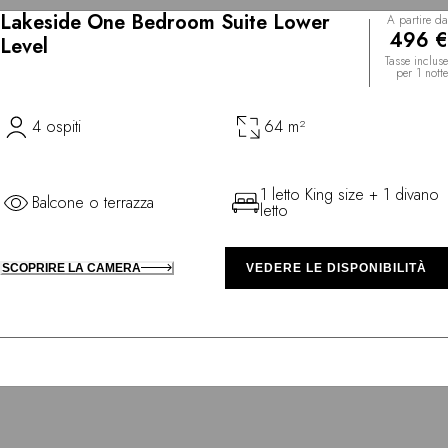
Lakeside One Bedroom Suite Lower
A partire da
496 €
Level
Tasse incluse
per 1 notte
4 ospiti
64 m²
1 letto King size + 1 divano
Balcone o terrazza
letto
SCOPRIRE LA CAMERA
VEDERE LE DISPONIBILITÀ