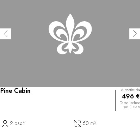
Pine Cabin
A partire da
496 €
Tasse incluse
per 1 notte
2 ospiti
60 m²