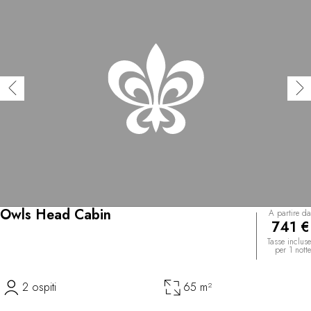
Owls Head Cabin
A partire da
741 €
Tasse incluse
per 1 notte
2 ospiti
65 m²