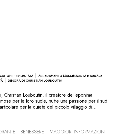
CATION PRIVILEGIATA
ARREDAMENTO MASSIMALISTA E AUDACE
TÀ
DIMORA DI CHRISTIAN LOUBOUTIN
, Christian Louboutin, il creatore dell’eponima
amose per le loro suole, nutre una passione per il sud
articolare per la quiete del piccolo villaggio di
e dell’Alentejo, a dieci minuti di distanza dalla costa
 aperto l’Hotel Vermelho, una dimora dall’aspetto
acciata azzurro cielo, in stile manuelino, è decorata da
isegnate dallo scultore Giuseppe Ducrot.
TORANTE
BENESSERE
MAGGIORI INFORMAZIONI