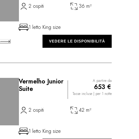
2 ospiti
36 m²
1 letto King size
A
VEDERE LE DISPONIBILITÀ
Vermelho Junior
A partire da
653 €
Suite
Tasse incluse
| per 1 notte
2 ospiti
42 m²
1 letto King size