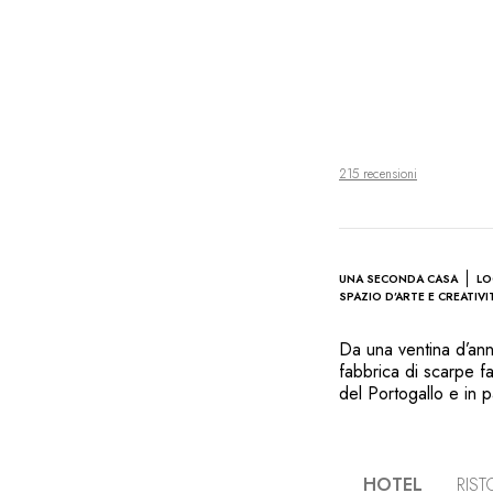
215 recensioni
UNA SECONDA CASA
LO
SPAZIO D’ARTE E CREATIVI
Da una ventina d’anni
fabbrica di scarpe f
del Portogallo e in p
Melides, nella region
atlantica. È dove ha
tradizionale la cui f
volute in ceramica d
HOTEL
RIS