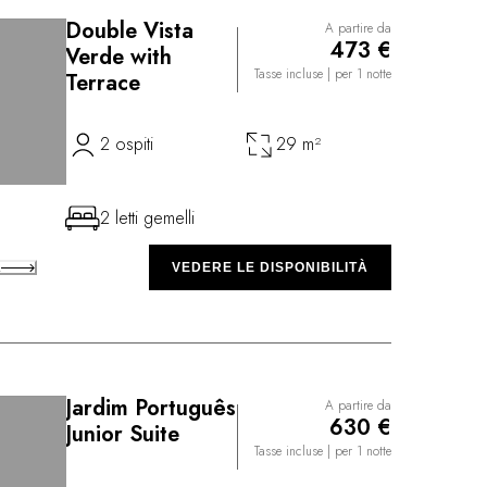
Double Vista
A partire da
473 €
Verde with
Tasse incluse
| per 1 notte
Terrace
2 ospiti
29 m²
2 letti gemelli
A
VEDERE LE DISPONIBILITÀ
Jardim Português
A partire da
630 €
Junior Suite
Tasse incluse
| per 1 notte