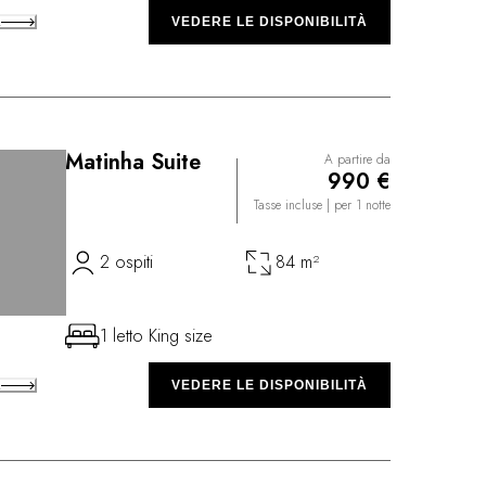
A
VEDERE LE DISPONIBILITÀ
Matinha Suite
A partire da
990 €
Tasse incluse
| per 1 notte
2 ospiti
84 m²
1 letto King size
A
VEDERE LE DISPONIBILITÀ