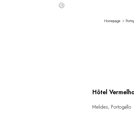
©
Homepage
Porto
Hôtel Vermelh
Melides
,
Portogallo